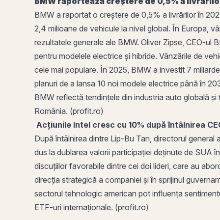
BMW
raportează creștere de 0,5% a livrărilo
BMW a raportat o creștere de 0,5% a livrărilor în 202
2,4 milioane de vehicule la nivel global. În Europa, 
rezultatele generale ale BMW. Oliver Zipse, CEO-ul BMW
pentru modelele electrice și hibride. Vânzările de veh
cele mai populare. În 2025, BMW a investit 7 miliarde
planuri de a lansa 10 noi modele electrice până în 203
BMW reflectă tendințele din industria auto globală și 
România. (profit.ro)
Acțiunile Intel cresc cu 10% după întâlnirea C
După întâlnirea dintre Lip-Bu Tan, directorul general
dus la dublarea valorii participației deținute de SUA î
discuțiilor favorabile dintre cei doi lideri, care au abor
direcția strategică a companiei și în sprijinul guverna
sectorul tehnologic american pot influența sentimentu
ETF-uri internaționale. (profit.ro)