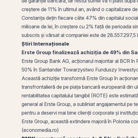
de garanție bancară, iar restul sumei va fi plătit după
creștere de 11% în ultimul an, având o
capitalizare de
Constanța
dețin fiecare câte 47% din
capitalul socia
milioane de lei, în creștere cu 2% față de perioada sim
subscris și vărsat al companiei este de 28.557.297,5 l
Știri Internaționale
Erste Group finalizează achiziția de 49% din S
Erste Group Bank AG
, acționarul majoritar al BCR în
50% în Santander Towarzystwo Funduszy Inwestycyjní
Această achiziție transformă Erste Group în acționar
transfrontalieră de pe piața bancară europeană din ul
rentabilitatea capitalului tangibil (ROTE) este estim
general al Erste Group, a subliniat angajamentul pe t
pentru a deservi mai bine clienții corporate și institu
Erste Group, această extindere majoră în Polonia cons
(economedia.ro)