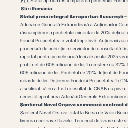
🇷🇴 Statul aprobă răscumpărarea pachetului Fondulu
Știri
România
Statul preia integral Aeroporturi București –
Adunarea Generală Extraordinară a Acționarilor Com
răscumpărare a pachetului minoritar de 20% deținut de
Fondul Proprietatea a votat împotrivă. Acționarii au
procedură de achiziție a serviciilor de consultanță fin
raportat pentru primele nouă luni ale anului 2025
veni
profit
net de 609 milioane de lei, în creștere cu 32% f
609 milioane de lei. Pachetul de 20% deținut de Fond
miliarde de lei. Deținerea Fondului Proprietatea în CN
a subliniat că nu a fost consultat de CNAB cu privire 
necesită aprobarea Adunării Generale Extraordinare a 
Șantierul Naval
Orșova
semnează contract de 
Șantierul Naval Orșova, listat la
Bursa de Valori Bucu
livrarea unei nave fluviale. Termenul de livrare este s