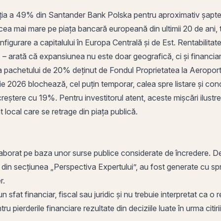
iția a 49% din Santander Bank Polska pentru aproximativ șapte
ea mai mare pe piața bancară europeană din ultimii 20 de ani, t
figurare a capitalului în Europa Centrală și de Est. Rentabili
 arată că expansiunea nu este doar geografică, ci și financiară 
pachetului de 20% deținut de Fondul Proprietatea la Aeroporturi 
rie 2026 blochează, cel puțin temporar, calea spre listare și co
n creștere cu 19%. Pentru investitorul atent, aceste mișcări ilustre
at local care se retrage din piața publică.
aborat pe baza unor surse publice considerate de încredere. Deci
e din secțiunea „Perspectiva Expertului”, au fost generate cu sprijin
ier.
n sfat financiar, fiscal sau juridic și nu trebuie interpretat ca 
u pierderile financiare rezultate din deciziile luate în urma citiri