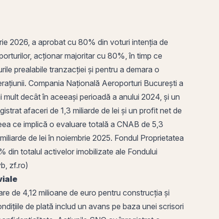
ie 2026, a aprobat cu 80% din voturi intenția de
orturilor,
acționar majoritar
cu 80%, în timp ce
le prealabile tranzacției și pentru a demara o
 operațiunii. Compania Națională Aeroporturi București a
 mult decât în aceeași perioadă a anului 2024, și un
rat afaceri de 1,3 miliarde de lei și un profit net de
ceea ce implică o evaluare totală a CNAB de 5,3
 miliarde de lei în noiembrie 2025. Fondul Proprietatea
din totalul activelor imobilizate ale Fondului
vb
, zf.ro)
viale
are de 4,12 milioane de euro pentru construcția și
ondițiile de plată includ un avans pe baza unei scrisori