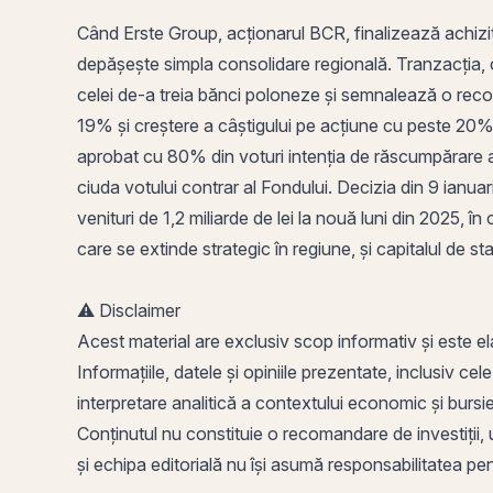
Când Erste Group, acționarul BCR, finalizează achiz
depășește simpla consolidare regională. Tranzacția, c
celei de-a treia bănci poloneze și semnalează o recon
19% și creștere a câștigului pe acțiune cu peste 20% –
aprobat cu 80% din voturi intenția de răscumpărare a 
ciuda votului contrar al Fondului. Decizia din 9 ianua
venituri de 1,2 miliarde de lei la nouă luni din 2025, î
care se extinde strategic în regiune, și capitalul de st
⚠️ Disclaimer
Acest material are exclusiv scop informativ și este el
Informațiile, datele și opiniile prezentate, inclusiv cel
interpretare analitică a contextului economic și burs
Conținutul nu constituie o recomandare de investiții, u
și echipa editorială nu își asumă responsabilitatea pentr