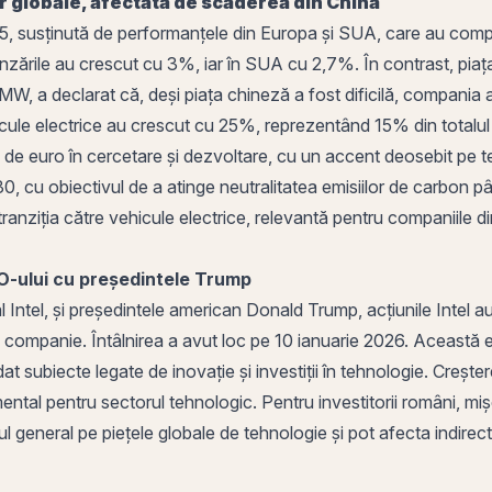
r globale, afectată de scăderea din China
5, susținută de performanțele din Europa și SUA, care au compen
vânzările au crescut cu 3%, iar în SUA cu 2,7%. În contrast, pia
, a declarat că, deși piața chineză a fost dificilă, compania a r
icule electrice au crescut cu 25%, reprezentând 15% din totalul 
 de euro în cercetare și dezvoltare, cu un accent deosebit pe te
0, cu obiectivul de a atinge neutralitatea emisiilor de carbon p
tranziția către vehicule electrice, relevantă pentru companiile d
EO-ului cu președintele Trump
 al Intel, și președintele american Donald Trump, acțiunile Inte
n companie. Întâlnirea a avut loc pe 10 ianuarie 2026. Această evo
dat subiecte legate de inovație și investiții în tehnologie. Creștere
mental pentru sectorul tehnologic. Pentru investitorii români, mi
l general pe piețele globale de tehnologie și pot afecta indirec