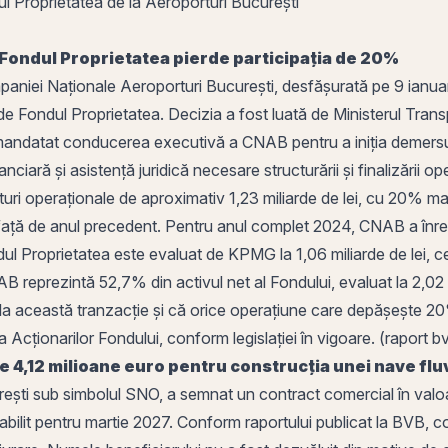
i Proprietatea de la Aeroporturi București
Fondul Proprietatea
pierde participația de 20%
paniei Naționale Aeroporturi București, desfășurată
pe
9 ianuar
 Fondul Proprietatea. Decizia a fost luată de Ministerul Transp
 mandatat conducerea executivă a CNAB pentru a iniția demersuri
anciară și asistență juridică necesare structurării și finalizării
turi
operaționale de aproximativ 1,23 miliarde de lei, cu 20% mai
ață de anul precedent. Pentru anul complet 2024, CNAB a înregist
ul Proprietatea este evaluat de KPMG la 1,06 miliarde de lei, 
AB reprezintă 52,7% din activul net al Fondului, evaluat la 2,02
la această tranzacție și că orice operațiune care depășește 20% 
Acționarilor Fondului, conform legislației în vigoare. (raport
b
4,12 milioane euro pentru construcția unei nave flu
rești
sub simbolul
SNO
, a semnat un contract comercial în valo
tabilit pentru martie 2027. Conform raportului publicat la BVB, c