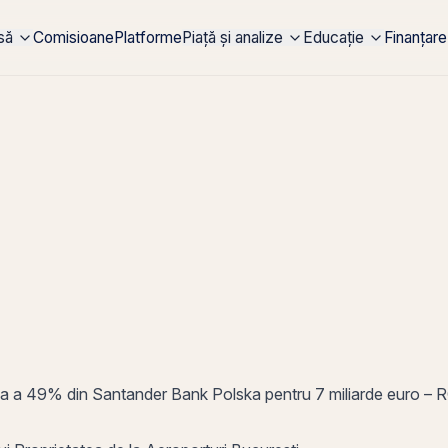
rsă
Comisioane
Platforme
Piață și analize
Educație
Finanțare
iția a 49% din Santander Bank Polska pentru 7 miliarde euro – 