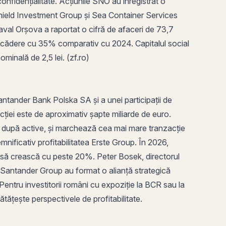
confidențialitate. Acțiunile SNO au înregistrat o
gshield Investment Group și Sea Container Services
 Naval Orșova a raportat o
cifră de afaceri
de 73,7
 în scădere cu 35% comparativ cu 2024. Capitalul social
nominală
de 2,5 lei. (zf.ro)
Santander Bank Polska SA și a unei participații de
ei este de aproximativ șapte miliarde de euro.
a după
active
, și marchează cea mai mare tranzacție
nificativ profitabilitatea Erste Group. În 2026,
S) să crească cu peste 20%. Peter Bosek, directorul
i Santander Group au format o alianță strategică
 Pentru investitorii români cu expoziție la BCR sau la
tățește perspectivele de profitabilitate.