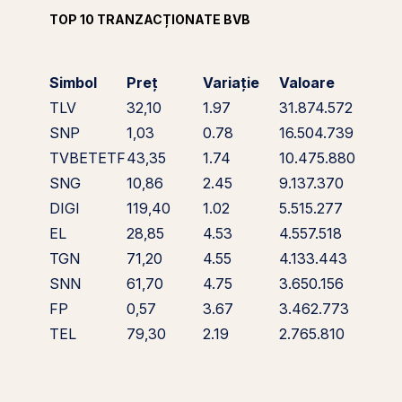
TOP 10 TRANZACȚIONATE BVB
Simbol
Preț
Variație
Valoare
TLV
32,10
1.97
31.874.572
SNP
1,03
0.78
16.504.739
TVBETETF
43,35
1.74
10.475.880
SNG
10,86
2.45
9.137.370
DIGI
119,40
1.02
5.515.277
EL
28,85
4.53
4.557.518
TGN
71,20
4.55
4.133.443
SNN
61,70
4.75
3.650.156
FP
0,57
3.67
3.462.773
TEL
79,30
2.19
2.765.810