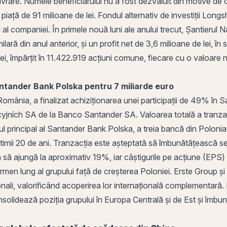
 livrare. Numele beneficiarului nu a fost dezvăluit din motive de 
 piață
de 91 milioane de lei. Fondul alternativ de investiții Lon
l
al companiei. În primele nouă luni ale anului trecut, Șantierul
ilară din anul anterior, și un profit net de 3,6 milioane de lei,
ei, împărțit în 11.422.919
acțiuni
comune, fiecare cu o
valoare 
antander Bank Polska pentru 7 miliarde euro
 România, a finalizat achiziționarea unei participații de 49% în 
ch SA de la Banco Santander SA. Valoarea totală a tranzacți
ul principal al Santander Bank Polska, a treia bancă din Poloni
timii 20 de ani. Tranzacția este așteptată să îmbunătățească sem
ată să ajungă la aproximativ 19%, iar câștigurile pe acțiune (EP
ermen lung al grupului față de creșterea Poloniei. Erste Group ș
ționali, valorificând acoperirea lor internațională complementară.
olidează poziția grupului în Europa Centrală și de Est și îmbună