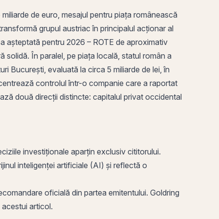
 miliarde de euro, mesajul pentru piața românească
ransformă grupul austriac în principalul
acționar
al
tatea așteptată pentru 2026 – ROTE de aproximativ
solidă. În paralel, pe piața locală, statul
român
a
București, evaluată la circa 5 miliarde de lei, în
ncentrează controlul într-o companie care a raportat
ază două direcții distincte: capitalul privat occidental
ziile investiționale aparțin exclusiv cititorului.
ul inteligenței artificiale (AI) și reflectă o
o recomandare oficială din partea emitentului. Goldring
i acestui articol.