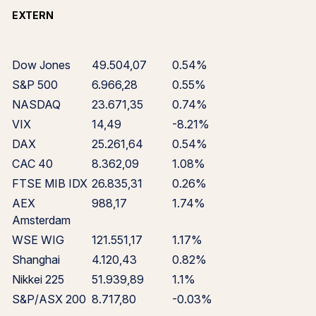
EXTERN
Dow Jones
49.504,07
0.54%
S&P 500
6.966,28
0.55%
NASDAQ
23.671,35
0.74%
VIX
14,49
-8.21%
DAX
25.261,64
0.54%
CAC 40
8.362,09
1.08%
FTSE MIB IDX
26.835,31
0.26%
AEX
988,17
1.74%
Amsterdam
WSE WIG
121.551,17
1.17%
Shanghai
4.120,43
0.82%
Nikkei 225
51.939,89
1.1%
S&P/ASX 200
8.717,80
-0.03%