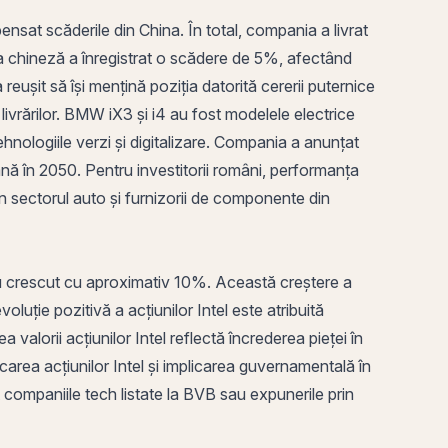
sat scăderile din China. În total, compania a livrat
ța chineză a înregistrat o scădere de 5%, afectând
eușit să își mențină poziția datorită cererii puternice
livrărilor. BMW iX3 și i4 au fost modelele electrice
hnologiile verzi și digitalizare. Compania a anunțat
ână în 2050. Pentru investitorii români, performanța
in sectorul auto și furnizorii de componente din
l au crescut cu aproximativ 10%. Această creștere a
luție pozitivă a acțiunilor Intel este atribuită
a valorii acțiunilor Intel reflectă încrederea pieței în
șcarea acțiunilor Intel și implicarea guvernamentală în
t companiile tech listate la BVB sau expunerile
prin