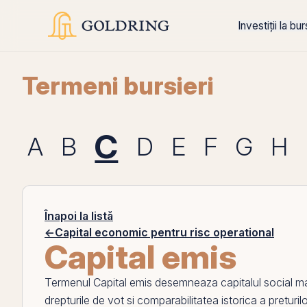
Investiții la bu
Termeni bursieri
C
A
B
D
E
F
G
H
Înapoi la listă
←
Capital economic pentru risc operational
Capital emis
Termenul
Capital emis
desemneaza
capitalul social
mat
drepturile de vot si comparabilitatea istorica a preturi