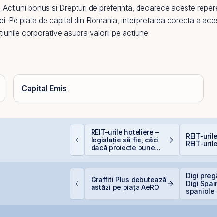
,
Actiuni bonus
si
Drepturi de preferinta
, deoarece aceste repere a
ei.
Pe
piata de capital din
Romania
, interpretarea corecta a ace
tiunile corporative asupra valorii pe actiune.
Capital Emis
ata Center REIT sau
REIT-urile hoteliere –
REIT-urile
EIT-ul în era
legislație să fie, căci
REIT-urile
nteligenței Artificiale.
dacă proiecte bune
sunt și banii se găsesc
idelis din august vine
Digi preg
Graffiti Plus debutează
u dobânzi de până la
Digi Spai
astăzi pe piața AeRO
,50% în lei și 6,30% în
spaniole
uro