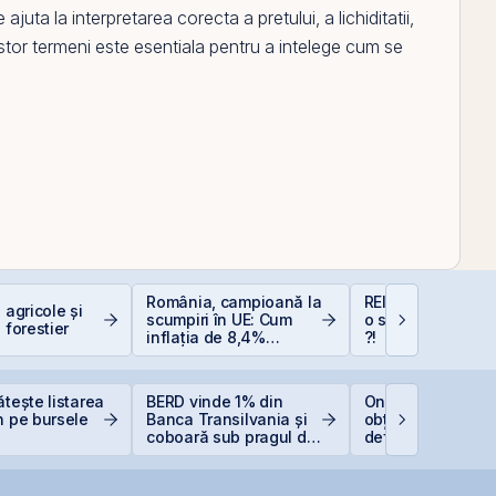
juta la interpretarea corecta a pretului, a lichiditatii,
stor termeni este esentiala pentru a intelege cum se
România, campioană la
REIT-urile industr
 agricole și
scumpiri în UE: Cum
o supapă pentru 
 forestier
inflația de 8,4%
?!
erodează bugetul și
care sunt soluțiile
reale pentru români
ătește listarea
BERD vinde 1% din
One United Prope
n pe bursele
Banca Transilvania și
obține o hotărâre
coboară sub pragul de
definitivă favorab
5%
pentru One Penin