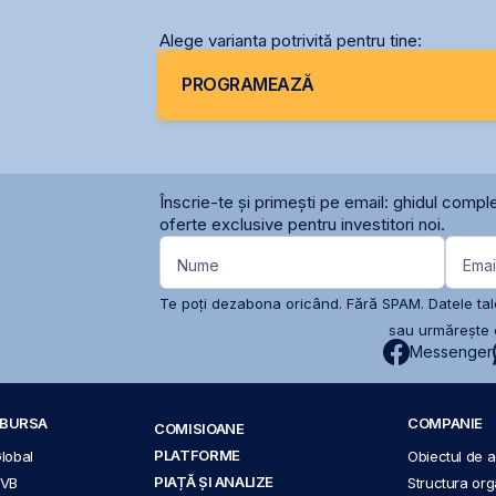
Alege varianta potrivită pentru tine:
PROGRAMEAZĂ
Înscrie-te și primești pe email: ghidul comple
oferte exclusive pentru investitori noi.
Nume
Emai
Te poți dezabona oricând. Fără SPAM. Datele tale
sau urmărește c
Messenger
A BURSA
COMPANIE
COMISIOANE
PLATFORME
Global
Obiectul de ac
PIAȚĂ ȘI ANALIZE
BVB
Structura org