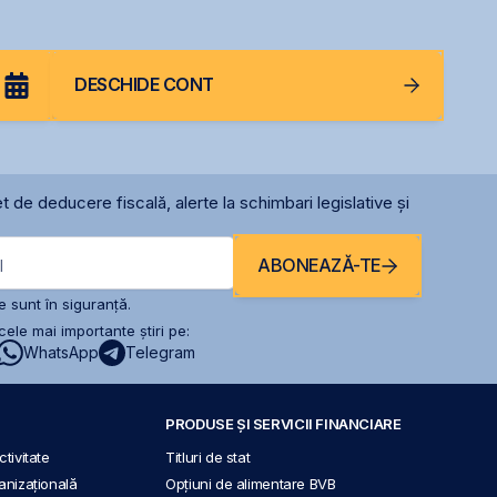
DESCHIDE CONT
t de deducere fiscală, alerte la schimbari legislative și
ABONEAZĂ-TE
l
 sunt în siguranță.
ele mai importante știri pe:
WhatsApp
Telegram
PRODUSE ȘI SERVICII FINANCIARE
tivitate
Titluri de stat
anizațională
Opțiuni de alimentare BVB