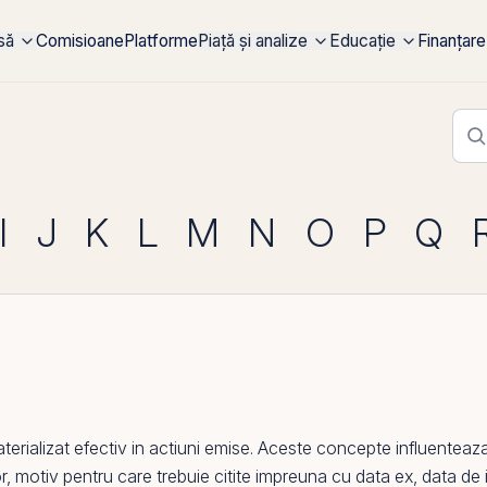
rsă
Comisioane
Platforme
Piață și analize
Educație
Finanțare
I
J
K
L
M
N
O
P
Q
erializat efectiv in
actiuni
emise. Aceste concepte influenteaza 
lor, motiv pentru care trebuie citite impreuna cu data ex,
data de 