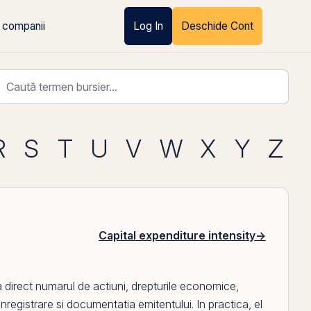
 companii
Log In
Deschide Cont
R
S
T
U
V
W
X
Y
Z
Capital expenditure intensity
→
direct numarul de actiuni, drepturile economice,
inregistrare
si documentatia emitentului. In practica,
el