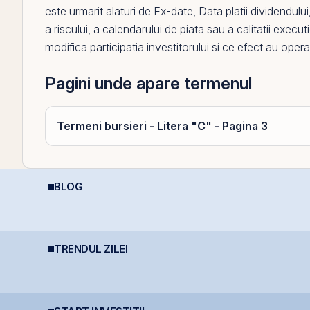
este urmarit alaturi de
Ex-date
,
Data platii dividendului
a riscului, a calendarului de piata sau a calitatii executi
modifica participatia investitorului si ce efect au opera
Pagini unde apare termenul
Termeni bursieri - Litera "C" - Pagina 3
BLOG
Cine e eligibil pentru
Diferența care îți
D
deducerea de 400 EUR
protejează capitalul:
R
i
- angajați vs. PFA
dividendele bat inflația
I
(+5% vs. −6%)
TRENDUL ZILEI
BVB estimează
Fidelis revine în iulie
F
lansarea
cu dobânzi de până la
c
instrumentelor derivate
7,55% pentru lei și
7
prin Contrapartea
6,20% pentru euro
e
Centrală la final de
2026 sau începutul lui