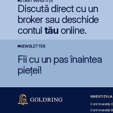
START INVESTIȚII
2027
Discută direct cu un
broker sau deschide
contul
tău
online.
NEWSLETTER
Fii cu un pas înaintea
pieței!
INVESTIȚII L
Cont Investiții 
Cont Investiții 