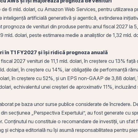
cu AWS și își majorează prognoza de venituri
 de 6 mld. dolari, cu Amazon Web Services, pentru utilizarea pr
e inteligență artificială generativă și agentică, extinderea iniț
 prognoza de venituri din produse pentru anul fiscal 2027 la 5,
9 mld. dolari, peste estimarea medie a analiștilor de 1,32 mld. dola
ri în T1 FY2027 și își ridică prognoza anuală
 fiscal 2027 venituri de 11,1 mld. dolari, în creștere cu 13% față
d. dolari, în creștere cu 14%, iar obligațiile de performanță ră
ri, în creștere cu 52%, și un EPS non-GAAP de 3,88 dolari, în
dolari, echivalentul unei creșteri de aproximativ 11%, incluzând
aborat pe baza unor surse publice considerate de încredere. Decizi
e din secțiunea „Perspectiva Expertului”, au fost generate cu sprijin
. Conținutul nu constituie o recomandare de investiții, un sfat fin
 și echipa editorială nu își asumă responsabilitatea pentru pierde