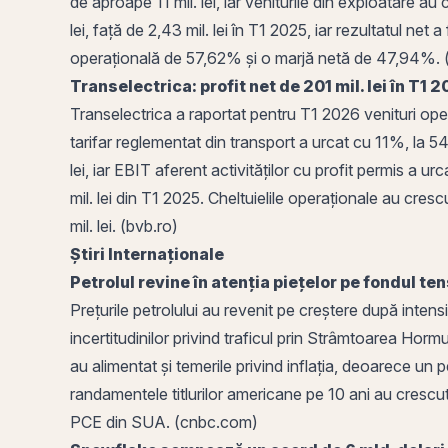
de aproape 11 mil. lei, iar veniturile din exploatare au
lei, față de 2,43 mil. lei în T1 2025, iar rezultatul net
operațională
de 57,62% și o
marjă netă
de 47,94%. 
Transelectrica: profit net de 201 mil. lei în T1
Transelectrica a raportat pentru T1 2026 venituri opera
tarifar reglementat din transport a urcat cu 11%, la 54
lei, iar EBIT aferent activităților cu profit permis a urc
mil. lei din T1 2025. Cheltuielile operaționale au cres
mil. lei. (bvb.ro)
Știri Internaționale
Petrolul revine în atenția piețelor pe fondul t
Prețurile petrolului au revenit pe creștere după intensi
incertitudinilor privind traficul
prin
Strâmtoarea Hormuz. 
au alimentat și temerile privind
inflația
, deoarece un pe
randamentele titlurilor americane pe 10 ani au crescut
PCE din SUA. (cnbc.com)