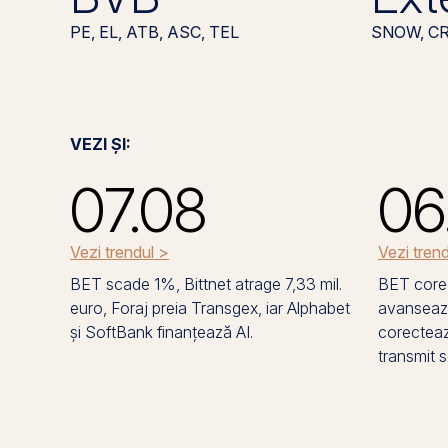
PE, EL, ATB, ASC, TEL
SNOW, C
VEZI ȘI:
07.08
06
Vezi trendul >
Vezi tren
BET scade 1%, Bittnet atrage 7,33 mil.
BET corec
euro, Foraj preia Transgex, iar Alphabet
avanseaz
și SoftBank finanțează AI.
corectează
transmit 