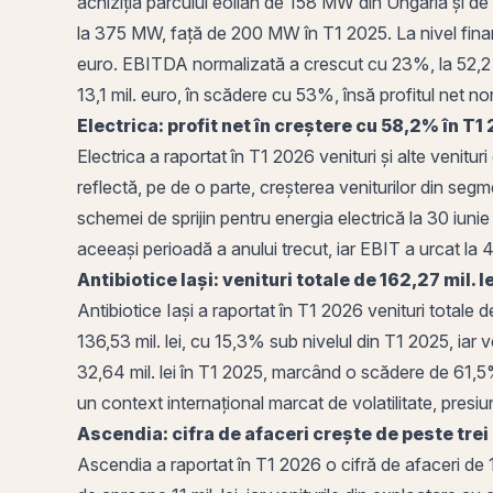
achiziția parcului eolian de 158 MW din Ungaria și de 
la 375 MW, față de 200 MW în T1 2025. La nivel financi
euro.
EBITDA
normalizată a crescut cu 23%, la 52,2 m
13,1 mil. euro, în scădere cu 53%, însă profitul net nor
Electrica:
profit
net în creștere cu 58,2% în T1 
Electrica a raportat în T1 2026 venituri și alte venitur
reflectă,
pe
de o parte, creșterea veniturilor din segme
schemei de sprijin pentru energia electrică la 30 iunie 
aceeași perioadă a anului trecut, iar
EBIT
a urcat la 4
Antibiotice
Iași
: venituri totale de 162,27 mil. 
Antibiotice Iași a raportat în T1 2026 venituri totale 
136,53 mil. lei, cu 15,3% sub nivelul din T1 2025, iar v
32,64 mil. lei în T1 2025, marcând o scădere de 61,5%. 
un context internațional marcat de volatilitate, presiune 
Ascendia: cifra de afaceri crește de peste trei
Ascendia a raportat în T1 2026 o cifră de afaceri de 1