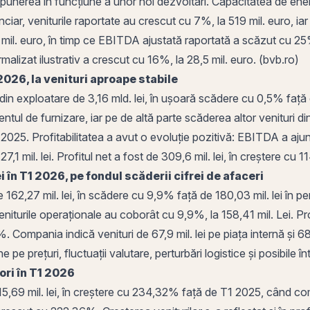
punerea în funcțiune a unor noi dezvoltări. Capacitatea de energ
ar, veniturile raportate au crescut cu 7%, la 519 mil. euro, iar
il. euro, în timp ce
EBITDA ajustată
raportată a scăzut cu 25%,
malizat ilustrativ a crescut cu 16%, la 28,5 mil. euro. (
bvb
.ro)
2026, la
venituri
aproape stabile
i din exploatare de 3,16 mld. lei, în ușoară scădere cu 0,5% față d
ntul de furnizare, iar pe de altă parte scăderea altor venituri din
2025. Profitabilitatea a avut o evoluție pozitivă: EBITDA a ajuns l
27,1 mil. lei. Profitul net a fost de 309,6 mil. lei, în creștere cu
lei în T1 2026, pe fondul scăderii cifrei de afaceri
de 162,27 mil. lei, în scădere cu 9,9% față de 180,03 mil. lei în p
eniturile operaționale au coborât cu 9,9%, la 158,41 mil. Lei. Prof
Compania indică venituri de 67,9 mil. lei pe piața internă și 68,
pe prețuri, fluctuații valutare, perturbări logistice și posibile înt
 ori în T1 2026
5,69 mil. lei, în creștere cu 234,32% față de T1 2025, când comp