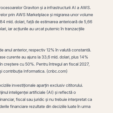
ocesoarelor Graviton și a infrastructurii AI a AWS.
iativelor prin AWS Marketplace și migrarea unor volume
84 mld. dolari, față de estimarea anterioară de 5,66
ri, iar acțiunile au urcat puternic în tranzacțiile
 de anul anterior, respectiv 12% în valută
constantă
.
mase curente au ajuns la 33,6 mld. dolari, plus 14%
 creștere cu 50%. Pentru întregul an fiscal 2027,
 și contribuția Informatica. (cnbc.com)
ile investiționale aparțin exclusiv cititorului.
ul inteligenței artificiale (AI) și reflectă o
anciar, fiscal sau juridic și nu trebuie interpretat ca
rile financiare rezultate din deciziile luate în urma