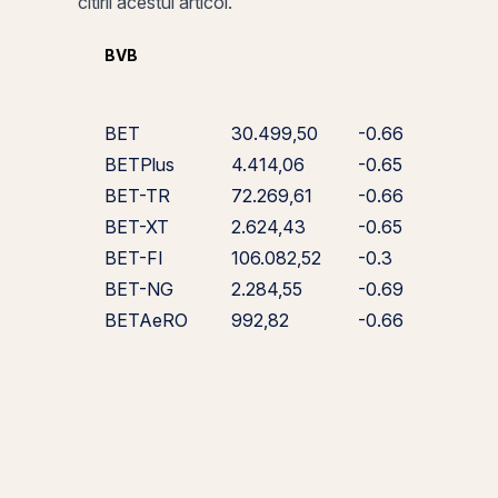
citirii acestui articol.
BVB
BET
30.499,50
-0.66
BETPlus
4.414,06
-0.65
BET-TR
72.269,61
-0.66
BET-XT
2.624,43
-0.65
BET-FI
106.082,52
-0.3
BET-NG
2.284,55
-0.69
BETAeRO
992,82
-0.66