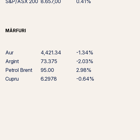
S&P/ASX 200
8.657,00
0.41%
MĂRFURI
Aur
4,421.34
-1.34%
Argint
73.375
-2.03%
Petrol Brent
95.00
2.98%
Cupru
6.2978
-0.64%