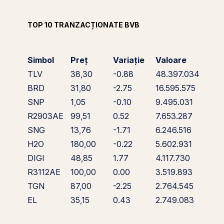
TOP 10 TRANZACȚIONATE BVB
Simbol
Preț
Variație
Valoare
TLV
38,30
-0.88
48.397.034
BRD
31,80
-2.75
16.595.575
SNP
1,05
-0.10
9.495.031
R2903AE
99,51
0.52
7.653.287
SNG
13,76
-1.71
6.246.516
H2O
180,00
-0.22
5.602.931
DIGI
48,85
1.77
4.117.730
R3112AE
100,00
0.00
3.519.893
TGN
87,00
-2.25
2.764.545
EL
35,15
0.43
2.749.083