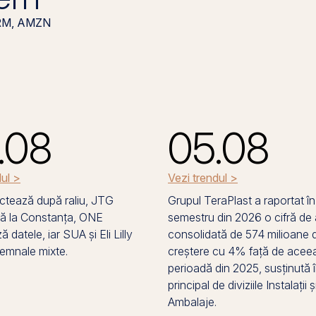
RM, AMZN
.08
05.08
dul >
Vezi trendul >
tează după raliu, JTG
Grupul TeraPlast a raportat în
ă la Constanța, ONE
semestru din 2026 o cifră de 
 datele, iar SUA și Eli Lilly
consolidată de 574 milioane de
semnale mixte.
creștere cu 4% față de aceea
perioadă din 2025, susținută 
principal de diviziile Instalații ș
Ambalaje.