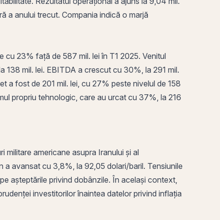
tabilitate. Rezultatul operațional a ajuns la 9,04 mil.
milară a anului trecut. Compania indică o
marjă
re cu 23% față de 587 mil. lei în T1 2025. Venitul
 la 138 mil. lei. EBITDA a crescut cu 30%, la 291 mil.
l net a fost de 201 mil. lei, cu 27% peste nivelul de 158
sumul propriu tehnologic, care au urcat cu 37%, la 216
ri militare americane asupra Iranului și al
n a avansat cu 3,8%, la 92,05 dolari/baril. Tensiunile
 așteptările privind dobânzile. În același context,
rudenței investitorilor înaintea datelor privind inflația