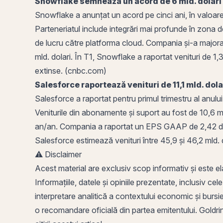
Snowflake semnează un acord de 6 mld. dolari 
Snowflake a anunțat un acord pe cinci ani, în valoare
Parteneriatul include integrări mai profunde în zona d
de lucru către platforma cloud. Compania și-a majorat
mld. dolari. În T1, Snowflake a raportat venituri de 1,3
extinse. (cnbc.com)
Salesforce raportează venituri de 11,1 mld. dola
Salesforce a raportat pentru primul trimestru al anului
Veniturile din abonamente și suport au fost de 10,6 ml
an/an. Compania a raportat un EPS GAAP de 2,42 dola
Salesforce estimează venituri între 45,9 și 46,2 mld. 
⚠️ Disclaimer
Acest material are exclusiv scop informativ și este el
Informațiile, datele și opiniile prezentate, inclusiv cel
interpretare analitică a contextului economic și bursier
o recomandare oficială din partea emitentului. Goldring