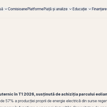
rsă
Comisioane
Platforme
Piață și analize
Educație
Finanțare
ternic în T1 2026, susținută de achiziția parcului eolia
de 57% a producției proprii de energie electrică din surse rege