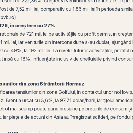
 crescut cu 222,36%. Creșterea veniturilor s-a reflectat și în profi
 a fost de 7,52 mil. lei, comparativ cu 1,86 mil. lei în perioada si
(bvb.ro)
 2026, în creștere cu 27%
ționale de 721 mil. lei pe activitățile cu profit permis, în crește
1 mil. lei, iar veniturile din interconexiune s-au dublat, ajungând
at cu 49%, la 192 mil. lei. La nivelul tuturor activităților, profitu
cut însă cu 18%, influențate inclusiv de cheltuielile privind con
ensiunilor din zona Strâmtorii Hormuz
ficarea tensiunilor din zona Golfului, în contextul unor noi lovitu
Brent a urcat cu 3,6%, la 97,71 dolari/baril, iar țițeiul america
trol mai scump poate pune presiune pe prețurile de consum și pe
, iar piețele de
acțiuni
din Asia au înregistrat scăderi, pe fondul p