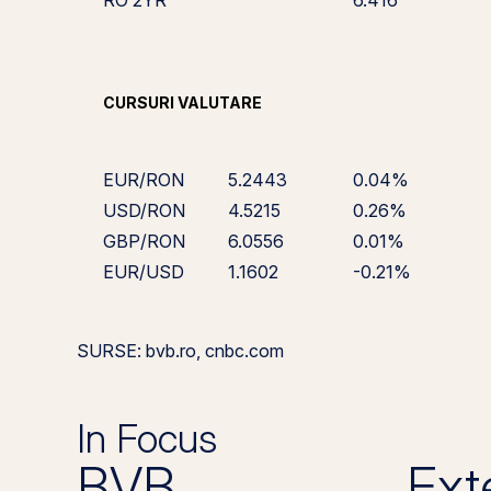
RO 2YR
6.416
CURSURI VALUTARE
EUR/RON
5.2443
0.04%
USD/RON
4.5215
0.26%
GBP/RON
6.0556
0.01%
EUR/USD
1.1602
-0.21%
SURSE: bvb.ro, cnbc.com
In Focus
BVB
Ext