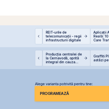
alculator deducere
REIT-urile de
Aplicații
00 EUR — cât
telecomunicații - regii
Reală: 10
conomisești
infrastructurii digitale
Care Tra
Industriil
idroelectrica vrea să
Producția centralei de
Graffiti 
enunțe la un baraj de
la Cernavodă, oprită
astăzi pe
,27 miliarde lei pe
integral din cauza
iret
secetei
Alege varianta potrivită pentru tine:
PROGRAMEAZĂ