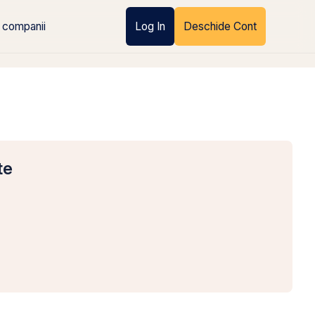
 companii
Log In
Deschide Cont
te