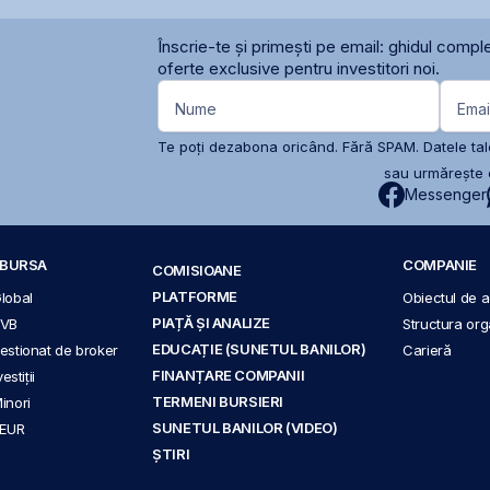
Înscrie-te și primești pe email: ghidul comple
oferte exclusive pentru investitori noi.
Nume
Emai
Te poți dezabona oricând. Fără SPAM. Datele tale
sau urmărește c
Messenger
A BURSA
COMPANIE
COMISIOANE
PLATFORME
Global
Obiectul de ac
PIAȚĂ ȘI ANALIZE
BVB
Structura org
EDUCAȚIE (SUNETUL BANILOR)
 gestionat de broker
Carieră
FINANȚARE COMPANII
stiții
TERMENI BURSIERI
Minori
SUNETUL BANILOR (VIDEO)
 EUR
ȘTIRI