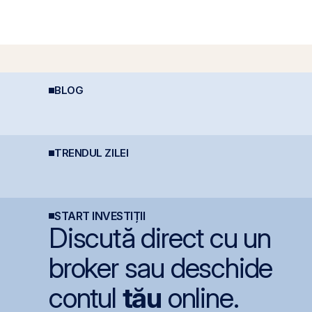
BLOG
Perspective Economice
Diferența care îți
C
2026: De la Exuberanța
protejează capitalul:
4
AI la Noua Ordine Geo-
dividendele bat inflația
e
Economică
(+5% vs. −6%)
TRENDUL ZILEI
Petrolul urcă după
Lockheed Martin
H
noile lovituri ale SUA
extinde cooperarea cu
r
asupra Iranului
Aerostar și MarcTel
1
pentru mentenanța
S
radarelor AN/TPQ-53 în
România
START INVESTIȚII
Discută direct cu un
broker sau deschide
contul
tău
online.