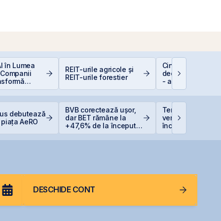
 AI în Lumea
Cine e eligibil pe
REIT-urile agricole și
 Companii
deducerea de 40
REIT-urile forestier
nsformă
- angajați vs. PFA
e
BVB corectează ușor,
TeraPlast își creș
Plus debutează
dar BET rămâne la
veniturile cu 4%, 
 piața AeRO
+47,6% de la începutul
încheie primul
anului
semestru cu o pi
de 4 milioane de 
DESCHIDE CONT