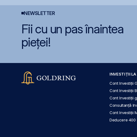
NEWSLETTER
Fii cu un pas înaintea
pieței!
INVESTIȚII L
Cont Investiții 
Cont Investiții 
Cont Investiții
Consultanță Inve
Cont Investiții 
Deducere 400