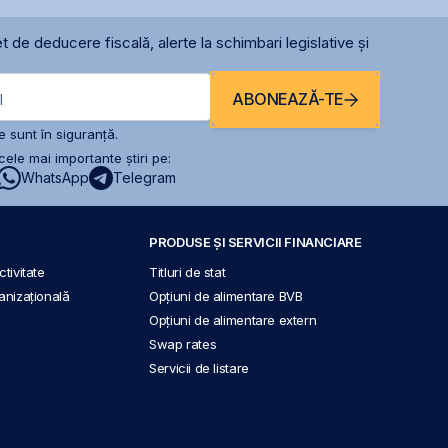
t de deducere fiscală, alerte la schimbari legislative și
ABONEAZĂ-TE
l
 sunt în siguranță.
ele mai importante știri pe:
WhatsApp
Telegram
PRODUSE ȘI SERVICII FINANCIARE
tivitate
Titluri de stat
anizațională
Opțiuni de alimentare BVB
Opțiuni de alimentare extern
Swap rates
Servicii de listare