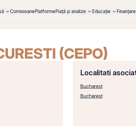
rsă
Comisioane
Platforme
Piață și analize
Educație
Finanțare
URESTI (CEPO)
Localitati asocia
Bucharest
Bucharest