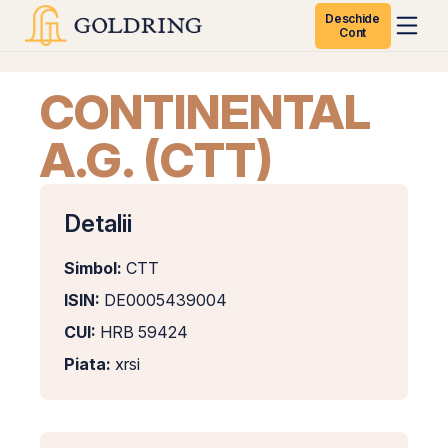
Deschide
Cont
CONTINENTAL
A.G. (CTT)
Detalii
Simbol:
CTT
ISIN:
DE0005439004
CUI:
HRB 59424
Piata:
xrsi