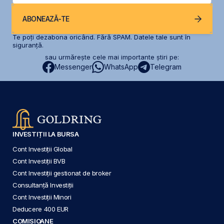
ABONEAZĂ-TE
Te poți dezabona oricând. Fără SPAM. Datele tale sunt în
siguranță.
sau urmărește cele mai importante știri pe:
Messenger
WhatsApp
Telegram
INVESTIȚII LA BURSA
Cont Investiții Global
Cont Investiții BVB
Cont Investiții gestionat de broker
Consultanță Investiții
Cont Investiții Minori
Deducere 400 EUR
COMISIOANE