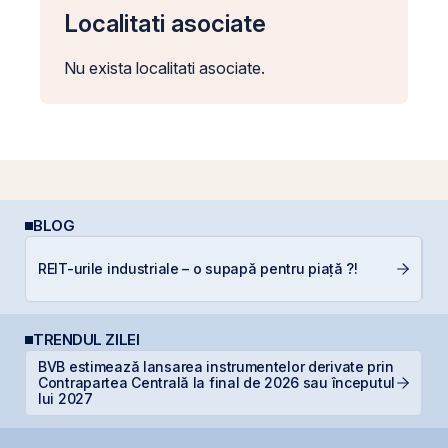
Localitati asociate
Nu exista localitati asociate.
BLOG
L
REIT-urile industriale – o supapă pentru piață ?!
S
TRENDUL ZILEI
BVB estimează lansarea instrumentelor derivate prin
M
Contrapartea Centrală la final de 2026 sau începutul
in
lui 2027