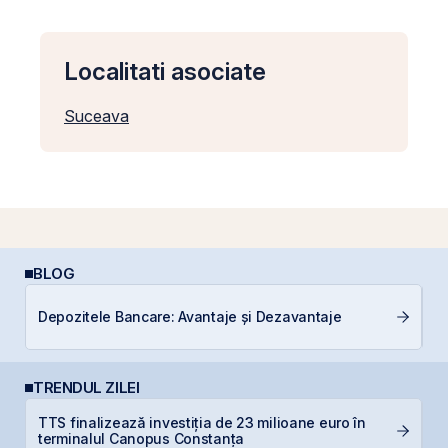
Localitati asociate
Suceava
BLOG
Depozitele Bancare: Avantaje și Dezavantaje
RE
TRENDUL ZILEI
TTS finalizează investiția de 23 milioane euro în
B
terminalul Canopus Constanța
a