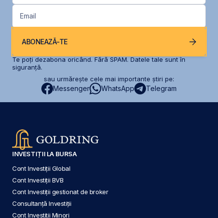
Email
ABONEAZĂ-TE
Te poți dezabona oricând. Fără SPAM. Datele tale sunt în
siguranță.
sau urmărește cele mai importante știri pe:
Messenger
WhatsApp
Telegram
INVESTIȚII LA BURSA
Cont Investiții Global
Cont Investiții BVB
Cont Investiții gestionat de broker
Consultanță Investiții
Cont Investiții Minori