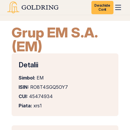
Deschide
Cont
Grup EM S.A.
(EM)
Detalii
Simbol:
EM
ISIN:
RO8T4SGQ5OY7
CUI:
45474934
Piata:
xrs1