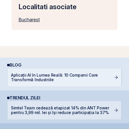
Localitati asociate
Bucharest
BLOG
Aplicații AI în Lumea Reală: 10 Companii Care
R
Transformă Industriile
TRENDUL ZILEI
Simtel Team cedează etapizat 14% din ANT Power
P
pentru 3,99 mil. lei și își reduce participația la 37%
d