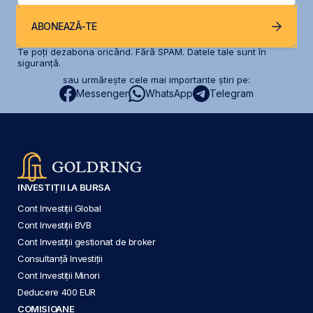
ABONEAZĂ-TE
Te poți dezabona oricând. Fără SPAM. Datele tale sunt în
siguranță.
sau urmărește cele mai importante știri pe:
Messenger
WhatsApp
Telegram
INVESTIȚII LA BURSA
Cont Investiții Global
Cont Investiții BVB
Cont Investiții gestionat de broker
Consultanță Investiții
Cont Investiții Minori
Deducere 400 EUR
COMISIOANE