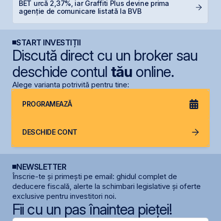
BET urcă 2,37%, iar Graffiti Plus devine prima
R
agenție de comunicare listată la BVB
p
START INVESTIȚII
Discută direct cu un broker sau
deschide contul
tău
online.
Alege varianta potrivită pentru tine:
PROGRAMEAZĂ
DESCHIDE CONT
NEWSLETTER
Înscrie-te și primești pe email: ghidul complet de
deducere fiscală, alerte la schimbari legislative și oferte
exclusive pentru investitori noi.
Fii cu un pas înaintea pieței!