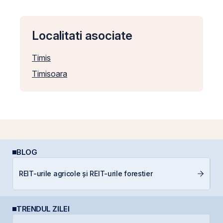
Localitati asociate
Timis
Timisoara
BLOG
Di
REIT-urile agricole și REIT-urile forestier
co
TRENDUL ZILEI