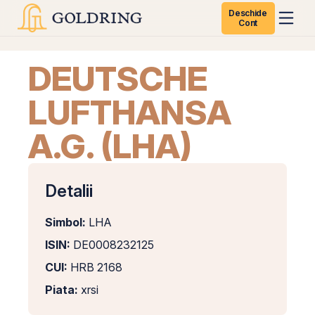
Deschide
Cont
DEUTSCHE
LUFTHANSA
A.G. (LHA)
Detalii
Simbol:
LHA
ISIN:
DE0008232125
CUI:
HRB 2168
Piata:
xrsi