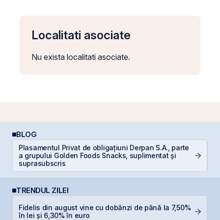
Localitati asociate
Nu exista localitati asociate.
BLOG
Plasamentul Privat de obligațiuni Derpan S.A., parte
A
a grupului Golden Foods Snacks, suplimentat și
T
suprasubscris
TRENDUL ZILEI
Fidelis din august vine cu dobânzi de până la 7,50%
D
în lei și 6,30% în euro