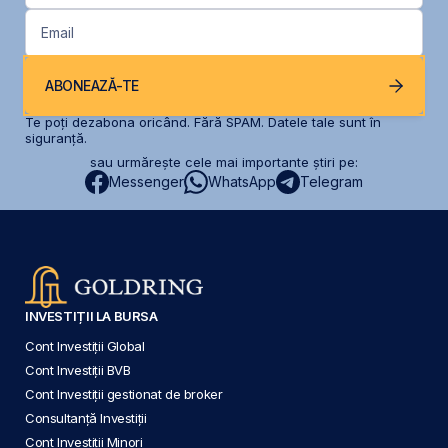
Email
ABONEAZĂ-TE
Te poți dezabona oricând. Fără SPAM. Datele tale sunt în
siguranță.
sau urmărește cele mai importante știri pe:
Messenger
WhatsApp
Telegram
INVESTIȚII LA BURSA
Cont Investiții Global
Cont Investiții BVB
Cont Investiții gestionat de broker
Consultanță Investiții
Cont Investiții Minori