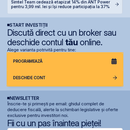
Simtel Team cedează etapizat 14% din ANT Power
C
pentru 3,99 mil. lei și își reduce participația la 37%
l
START INVESTIȚII
Discută direct cu un broker sau
deschide contul
tău
online.
Alege varianta potrivită pentru tine:
PROGRAMEAZĂ
DESCHIDE CONT
NEWSLETTER
Înscrie-te și primești pe email: ghidul complet de
deducere fiscală, alerte la schimbari legislative și oferte
exclusive pentru investitori noi.
Fii cu un pas înaintea pieței!