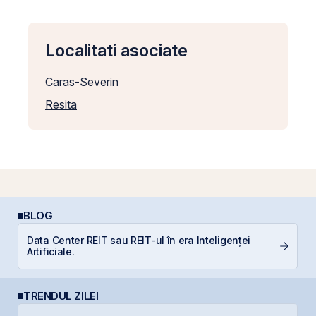
Localitati asociate
Caras-Severin
Resita
BLOG
Data Center REIT sau REIT-ul în era Inteligenței
I
Artificiale.
TRENDUL ZILEI
B