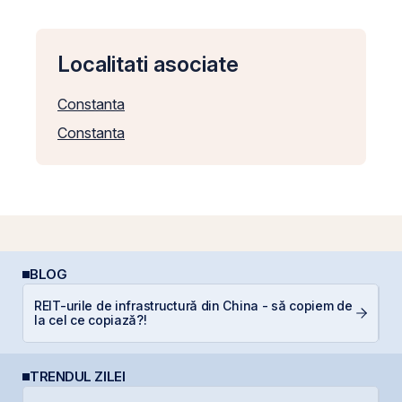
Localitati asociate
Constanta
Constanta
BLOG
REIT-urile de infrastructură din China - să copiem de
P
la cel ce copiază?!
N
TRENDUL ZILEI