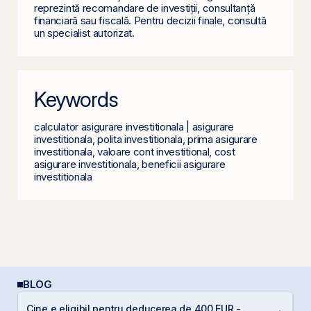
reprezintă recomandare de investiții, consultanță
financiară sau fiscală. Pentru decizii finale, consultă
un specialist autorizat.
Keywords
calculator asigurare investitionala | asigurare
investitionala, polita investitionala, prima asigurare
investitionala, valoare cont investitional, cost
asigurare investitionala, beneficii asigurare
investitionala
BLOG
Cine e eligibil pentru deducerea de 400 EUR -