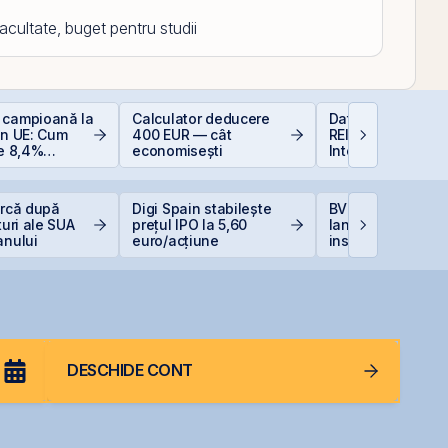
facultate, buget pentru studii
 campioană la
Calculator deducere
Data Center REIT
în UE: Cum
400 EUR — cât
REIT-ul în era
de 8,4%
economisești
Inteligenței Artific
 bugetul și
soluțiile
tru români
urcă după
Digi Spain stabilește
BVB estimează
turi ale SUA
prețul IPO la 5,60
lansarea
anului
euro/acțiune
instrumentelor de
prin Contrapartea
Centrală la final 
2026 sau începutu
2027
DESCHIDE CONT