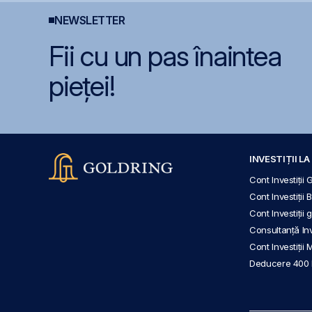
NEWSLETTER
Fii cu un pas înaintea
pieței!
INVESTIȚII L
Cont Investiții 
Cont Investiții 
Cont Investiții
Consultanță Inve
Cont Investiții 
Deducere 400