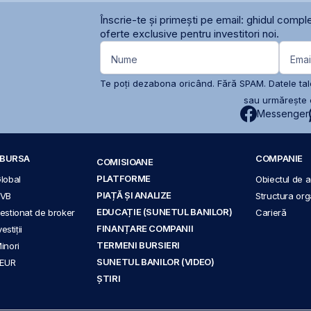
Înscrie-te și primești pe email: ghidul comple
oferte exclusive pentru investitori noi.
Nume
Emai
Te poți dezabona oricând. Fără SPAM. Datele tale
sau urmărește c
Messenger
A BURSA
COMPANIE
COMISIOANE
PLATFORME
Global
Obiectul de ac
PIAȚĂ ȘI ANALIZE
BVB
Structura org
EDUCAȚIE (SUNETUL BANILOR)
 gestionat de broker
Carieră
FINANȚARE COMPANII
stiții
TERMENI BURSIERI
Minori
SUNETUL BANILOR (VIDEO)
 EUR
ȘTIRI