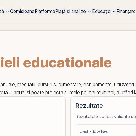
rsă
Comisioane
Platforme
Piață și analize
Educație
Finanțare
ieli educationale
anuale, meditații, cursuri suplimentare, echipamente. Utilizatoru
talul anual și poate proiecta sumele pe mai mulți ani, ajutând la
Rezultate
Rezultatele au fost validate se
Cash-flow Net