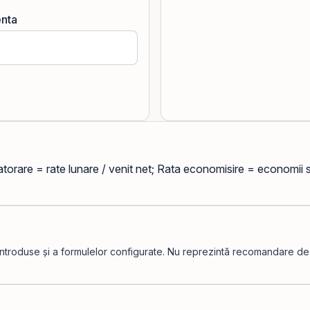
enta
datorare = rate lunare / venit net; Rata economisire = economii si
introduse și a formulelor configurate. Nu reprezintă recomandare de in