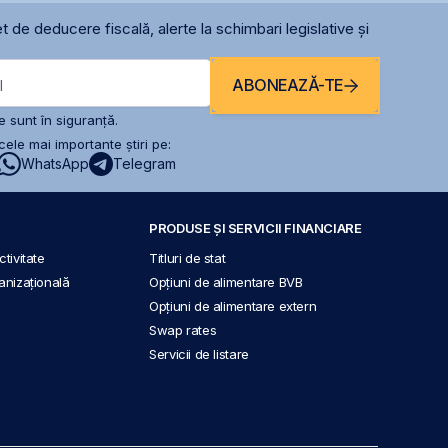
t de deducere fiscală, alerte la schimbari legislative și
ABONEAZĂ-TE
l
 sunt în siguranță.
ele mai importante știri pe:
WhatsApp
Telegram
PRODUSE ȘI SERVICII FINANCIARE
tivitate
Titluri de stat
anizațională
Opțiuni de alimentare BVB
Opțiuni de alimentare extern
Swap rates
Servicii de listare