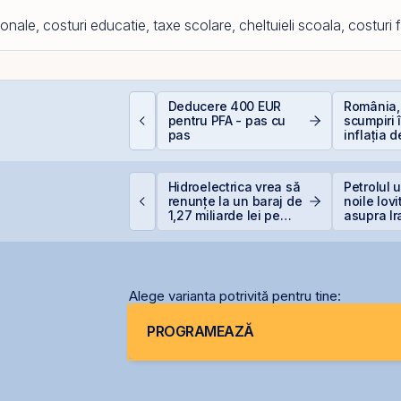
ionale, costuri educatie, taxe scolare, cheltuieli scoala, costuri 
nvestiții la 50+ ani:
Deducere 400 EUR
România,
rea târziu sau abia la
pentru PFA - pas cu
scumpiri 
imp?
pas
inflația 
erodează
care sunt 
reale pen
idelis revine în iulie
Hidroelectrica vrea să
Petrolul 
u dobânzi de până la
renunțe la un baraj de
noile lovi
,55% pentru lei și
1,27 miliarde lei pe
asupra Ir
,20% pentru euro
Siret
Alege varianta potrivită pentru tine:
PROGRAMEAZĂ