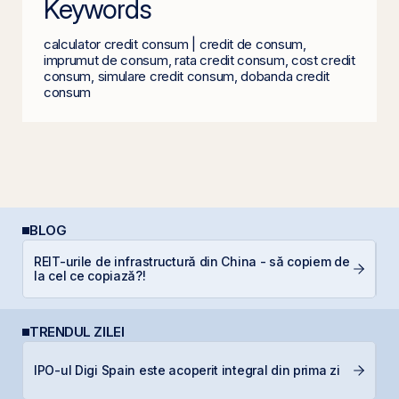
Keywords
calculator credit consum | credit de consum,
imprumut de consum, rata credit consum, cost credit
consum, simulare credit consum, dobanda credit
consum
BLOG
REIT-urile de infrastructură din China - să copiem de
Ș
la cel ce copiază?!
B
TRENDUL ZILEI
C
IPO-ul Digi Spain este acoperit integral din prima zi
ca