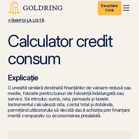
Deschide
Cont
←
ÎNAPOI LA LISTĂ
Calculator credit
consum
Explicație
O unealtă similară destinată finanțărilor de valoare redusă sau
medie, folosite pentru bunuri de folosință îndelungată sau
servicii. Se introduc suma, rata, perioada și taxele.
Instrumentul calculează rata, costul total și dobânda,
permițând utilizatorului să decidă dacă achiziția prin finanțare
merită comparativ cu economisirea prealabilă.