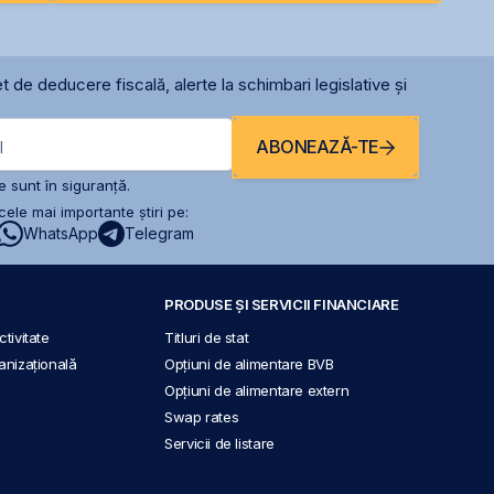
t de deducere fiscală, alerte la schimbari legislative și
ABONEAZĂ-TE
l
 sunt în siguranță.
ele mai importante știri pe:
WhatsApp
Telegram
PRODUSE ȘI SERVICII FINANCIARE
tivitate
Titluri de stat
anizațională
Opțiuni de alimentare BVB
Opțiuni de alimentare extern
Swap rates
Servicii de listare