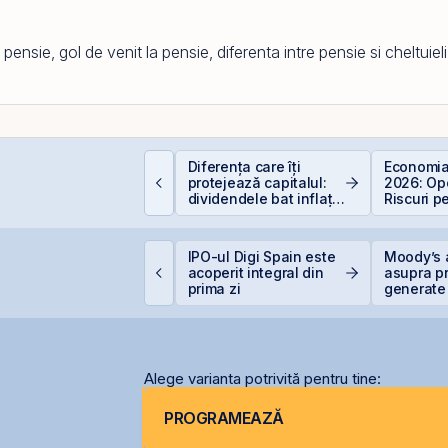
a pensie, gol de venit la pensie, diferenta intre pensie si cheltuie
omânia, campioană la
Diferența care îți
Economia
cumpiri în UE: Cum
protejează capitalul:
2026: Opo
nflația de 8,4%
dividendele bat inflația
Riscuri p
rodează bugetul și
(+5% vs. −6%)
Investitor
are sunt soluțiile
eale pentru români
ne United Properties
IPO-ul Digi Spain este
Moody’s 
bține o hotărâre
acoperit integral din
asupra pr
efinitivă favorabilă
prima zi
generate 
entru One Peninsula
record în 
Alege varianta potrivită pentru tine:
PROGRAMEAZĂ