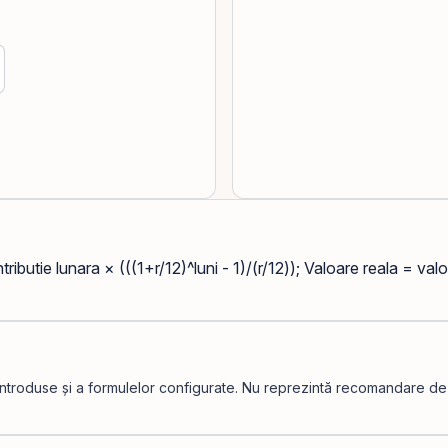
tributie lunara × (((1+r/12)^luni - 1)/(r/12)); Valoare reala = val
introduse și a formulelor configurate. Nu reprezintă recomandare de in