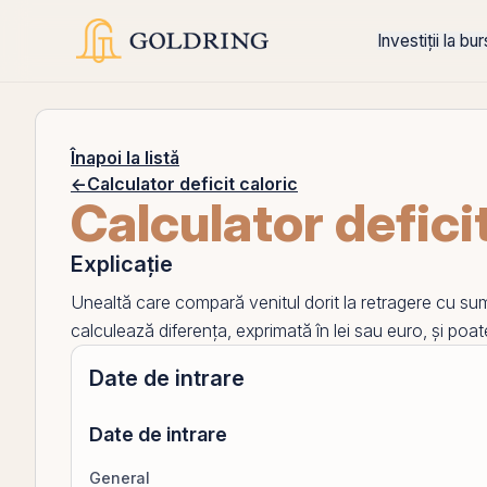
Investiții la bu
Înapoi la listă
←
Calculator deficit caloric
Calculator defici
Explicație
Unealtă care compară venitul dorit la retragere cu suma 
calculează diferența, exprimată în lei sau euro, și poa
Date de intrare
Date de intrare
General