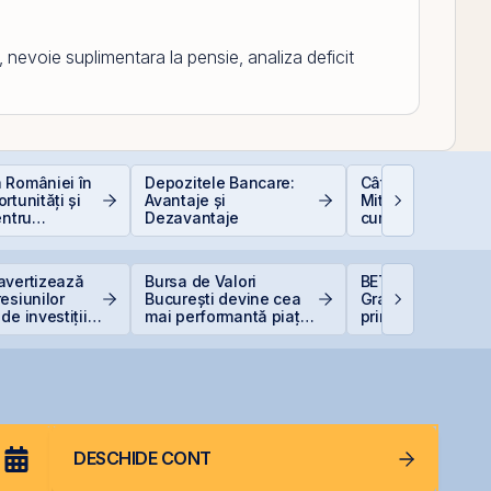
li, nevoie suplimentara la pensie, analiza deficit
 României în
Depozitele Bancare:
Cât de sigură e b
rtunități și
Avantaje și
Mituri, riscuri real
entru
Dezavantaje
cum să investești
i
inteligent
avertizează
Bursa de Valori
BET urcă 2,37%, i
esiunilor
București devine cea
Graffiti Plus devi
de investițiile
mai performantă piață
prima agenție de
AI
din lume
comunicare listat
BVB
DESCHIDE CONT