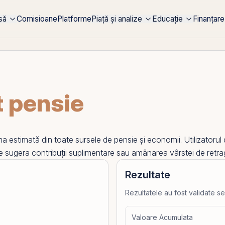
rsă
Comisioane
Platforme
Piață și analize
Educație
Finanțare
t pensie
estimată din toate sursele de pensie și economii. Utilizatorul def
te sugera contribuții suplimentare sau amânarea vârstei de retra
Rezultate
Rezultatele au fost validate se
Valoare Acumulata