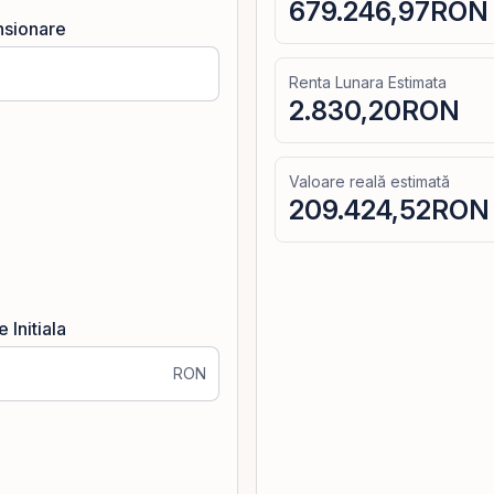
679.246,97
RON
nsionare
Renta Lunara Estimata
2.830,20
RON
Valoare reală estimată
209.424,52
RON
 Initiala
RON