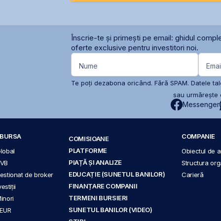
Înscrie-te și primești pe email: ghidul comple
oferte exclusive pentru investitori noi.
Nume
Emai
Te poți dezabona oricând. Fără SPAM. Datele tale
sau urmărește c
Messenger
A BURSA
COMPANIE
COMISIOANE
PLATFORME
Global
Obiectul de ac
PIAȚĂ ȘI ANALIZE
BVB
Structura org
EDUCAȚIE (SUNETUL BANILOR)
 gestionat de broker
Carieră
FINANȚARE COMPANII
stiții
TERMENI BURSIERI
Minori
SUNETUL BANILOR (VIDEO)
 EUR