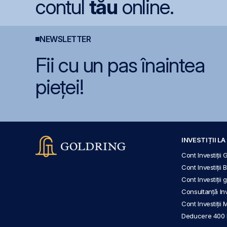
contul
tău
online.
NEWSLETTER
Fii cu un pas înaintea
pieței!
INVESTIȚII L
Cont Investiții 
Cont Investiții 
Cont Investiții
Consultanță Inve
Cont Investiții 
Deducere 400