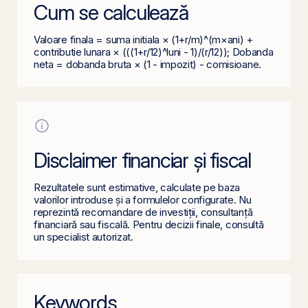
Cum se calculează
Valoare finala = suma initiala × (1+r/m)^(m×ani) +
contributie lunara × (((1+r/12)^luni - 1)/(r/12)); Dobanda
neta = dobanda bruta × (1 - impozit) - comisioane.
Disclaimer financiar și fiscal
Rezultatele sunt estimative, calculate pe baza
valorilor introduse și a formulelor configurate. Nu
reprezintă recomandare de investiții, consultanță
financiară sau fiscală. Pentru decizii finale, consultă
un specialist autorizat.
Keywords