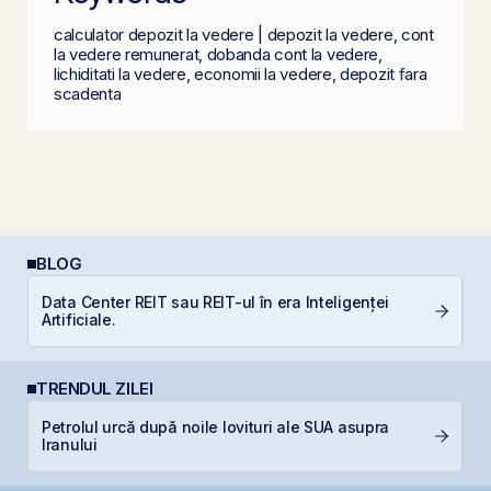
calculator depozit la vedere | depozit la vedere, cont
la vedere remunerat, dobanda cont la vedere,
lichiditati la vedere, economii la vedere, depozit fara
scadenta
BLOG
Data Center REIT sau REIT-ul în era Inteligenței
D
Artificiale.
b
TRENDUL ZILEI
Petrolul urcă după noile lovituri ale SUA asupra
IP
Iranului