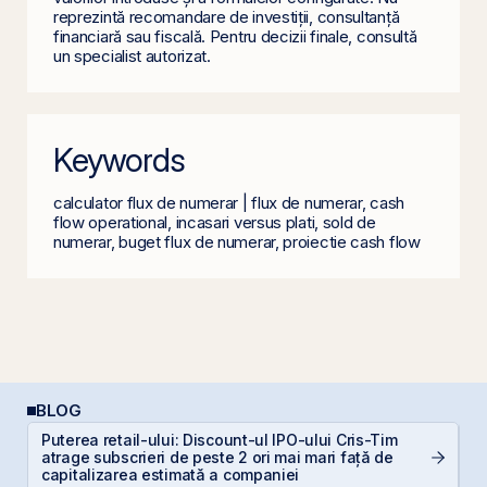
reprezintă recomandare de investiții, consultanță
financiară sau fiscală. Pentru decizii finale, consultă
un specialist autorizat.
Keywords
calculator flux de numerar | flux de numerar, cash
flow operational, incasari versus plati, sold de
numerar, buget flux de numerar, proiectie cash flow
BLOG
Puterea retail-ului: Discount-ul IPO-ului Cris-Tim
C
atrage subscrieri de peste 2 ori mai mari față de
a
capitalizarea estimată a companiei