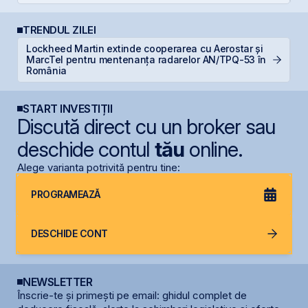
TRENDUL ZILEI
Lockheed Martin extinde cooperarea cu Aerostar și
B
MarcTel pentru mentenanța radarelor AN/TPQ-53 în
B
România
START INVESTIȚII
Discută direct cu un broker sau
deschide contul
tău
online.
Alege varianta potrivită pentru tine:
PROGRAMEAZĂ
DESCHIDE CONT
NEWSLETTER
Înscrie-te și primești pe email: ghidul complet de