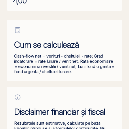
4,00
Cum se calculează
Cash-flow net = venituri - cheltuieli - rate; Grad
indatorare = rate lunare / venit net; Rata economisire
= economii si investitii / venit net; Luni fond urgenta =
fond urgenta / cheltuieli lunare.
Disclaimer financiar și fiscal
Rezultatele sunt estimative, calculate pe baza
valorilor introduse și a formulelor configurate. Nu