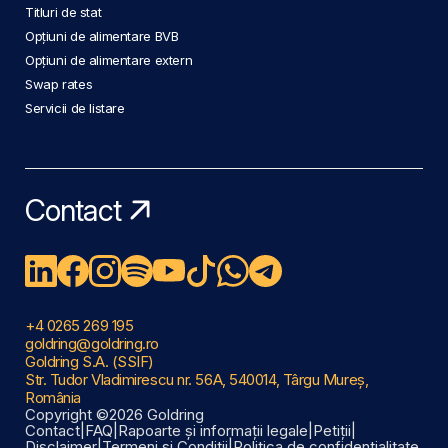
Titluri de stat
Opțiuni de alimentare BVB
Opțiuni de alimentare extern
Swap rates
Servicii de listare
Contact
+4 0265 269 195
goldring@goldring.ro
Goldring S.A. (SSIF)
Str. Tudor Vladimirescu nr. 56A, 540014, Târgu Mureș,
România
Copyright ©2026 Goldring
Contact
|
FAQ
|
Rapoarte și informații legale
|
Petiții
|
Disclaimer
|
Termeni și Condiții
|
Politica de confidențialitate