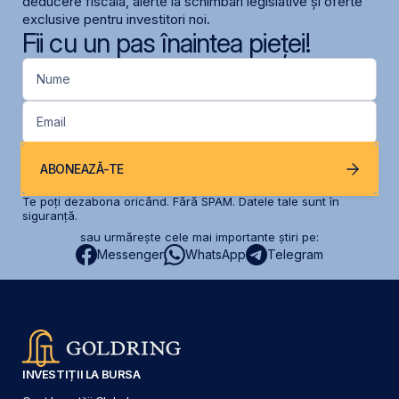
deducere fiscală, alerte la schimbari legislative și oferte
exclusive pentru investitori noi.
Fii cu un pas înaintea pieței!
Nume
Email
ABONEAZĂ-TE
Te poți dezabona oricând. Fără SPAM. Datele tale sunt în
siguranță.
sau urmărește cele mai importante știri pe:
Messenger
WhatsApp
Telegram
INVESTIȚII LA BURSA