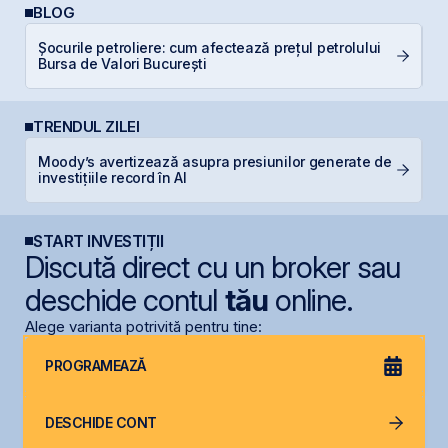
BLOG
Șocurile petroliere: cum afectează prețul petrolului
C
Bursa de Valori București
TRENDUL ZILEI
Moody’s avertizează asupra presiunilor generate de
S
investițiile record în AI
de
START INVESTIȚII
Discută direct cu un broker sau
deschide contul
tău
online.
Alege varianta potrivită pentru tine:
PROGRAMEAZĂ
DESCHIDE CONT