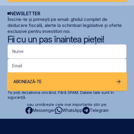
NEWSLETTER
Înscrie-te și primești pe email: ghidul complet de
deducere fiscală, alerte la schimbari legislative și oferte
exclusive pentru investitori noi.
Fii cu un pas înaintea pieței!
Nume
Email
ABONEAZĂ-TE
Te poți dezabona oricând. Fără SPAM. Datele tale sunt în
siguranță.
sau urmărește cele mai importante știri pe:
Messenger
WhatsApp
Telegram