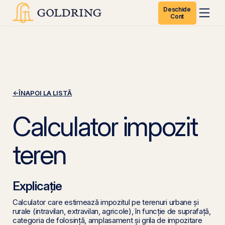
Deschide
Cont
←
ÎNAPOI LA LISTĂ
Calculator impozit
teren
Explicație
Calculator care estimează impozitul pe terenuri urbane și
rurale (intravilan, extravilan, agricole), în funcție de suprafață,
categoria de folosință, amplasament și grila de impozitare