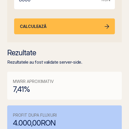
CALCULEAZĂ
Rezultate
Rezultatele au fost validate server-side.
MWRR APROXIMATIV
7,41
%
PROFIT DUPA FLUXURI
4.000,00
RON