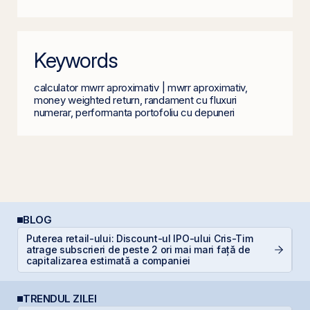
Keywords
calculator mwrr aproximativ | mwrr aproximativ,
money weighted return, randament cu fluxuri
numerar, performanta portofoliu cu depuneri
BLOG
Puterea retail-ului: Discount-ul IPO-ului Cris-Tim
P
atrage subscrieri de peste 2 ori mai mari față de
N
capitalizarea estimată a companiei
TRENDUL ZILEI