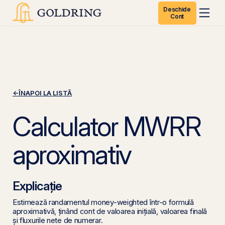
Deschide
Cont
←
ÎNAPOI LA LISTĂ
Calculator MWRR
aproximativ
Explicație
Estimează randamentul money-weighted într-o formulă
aproximativă, ținând cont de valoarea inițială, valoarea finală
și fluxurile nete de numerar.