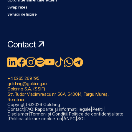
Swap rates
Servicii de listare
Contact
+4 0265 269 195
goldring@goldring.ro
Goldring S.A. (SSIF)
Str. Tudor Vladimirescu nr. 56A, 540014, Târgu Mureș,
România
Copyright ©2026 Goldring
Contact
|
FAQ
|
Rapoarte și informații legale
|
Petiții
|
Disclaimer
|
Termeni și Condiții
|
Politica de confidențialitate
|
Politica utilizare cookie-uri
|
ANPC
|
SOL