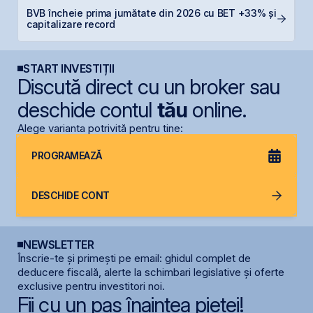
BVB încheie prima jumătate din 2026 cu BET +33% și
B
capitalizare record
a
START INVESTIȚII
Discută direct cu un broker sau
deschide contul
tău
online.
Alege varianta potrivită pentru tine:
PROGRAMEAZĂ
DESCHIDE CONT
NEWSLETTER
Înscrie-te și primești pe email: ghidul complet de
deducere fiscală, alerte la schimbari legislative și oferte
exclusive pentru investitori noi.
Fii cu un pas înaintea pieței!