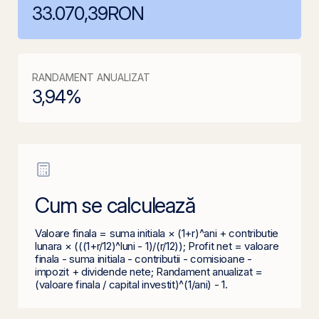
33.070,39
RON
RANDAMENT ANUALIZAT
3,94
%
Cum se calculează
Valoare finala = suma initiala × (1+r)^ani + contributie
lunara × (((1+r/12)^luni - 1)/(r/12)); Profit net = valoare
finala - suma initiala - contributii - comisioane -
impozit + dividende nete; Randament anualizat =
(valoare finala / capital investit)^(1/ani) - 1.