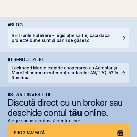
BLOG
REIT-urile hoteliere – legislație să fie, căci dacă
RE
proiecte bune sunt și banii se găsesc
TRENDUL ZILEI
Lockheed Martin extinde cooperarea cu Aerostar și
B
MarcTel pentru mentenanța radarelor AN/TPQ-53 în
a
România
START INVESTIȚII
Discută direct cu un broker sau
deschide contul
tău
online.
Alege varianta potrivită pentru tine:
PROGRAMEAZĂ