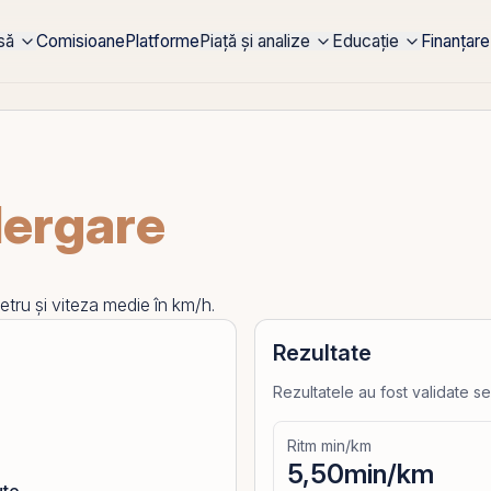
rsă
Comisioane
Platforme
Piață și analize
Educație
Finanțare
lergare
etru și viteza medie în km/h.
Rezultate
Rezultatele au fost validate se
Ritm min/km
5,50
min/km