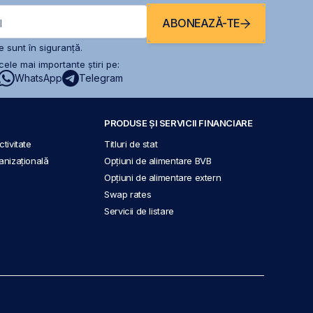
ABONEAZĂ-TE
l
 sunt în siguranță.
ele mai importante știri pe:
WhatsApp
Telegram
PRODUSE ȘI SERVICII FINANCIARE
tivitate
Titluri de stat
anizațională
Opțiuni de alimentare BVB
Opțiuni de alimentare extern
Swap rates
Servicii de listare