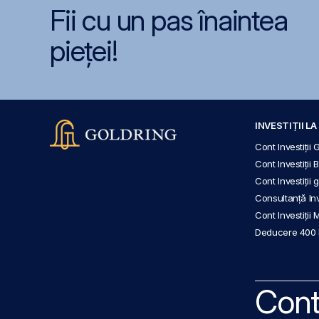
Fii cu un pas înaintea
pieței!
INVESTIȚII L
Cont Investiții 
Cont Investiții 
Cont Investiții
Consultanță Inve
Cont Investiții 
Deducere 400
Cont