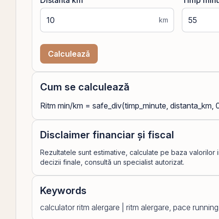
Distanta km
Timp min
km
Calculează
Cum se calculează
Ritm min/km = safe_div(timp_minute, distanta_km, 
Disclaimer financiar și fiscal
Rezultatele sunt estimative, calculate pe baza valorilor 
decizii finale, consultă un specialist autorizat.
Keywords
calculator ritm alergare | ritm alergare, pace runnin