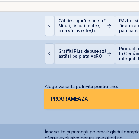
omânia, campioană la
Cât de sigură e bursa?
Război și
cumpiri în UE: Cum
Mituri, riscuri reale și
financiar
nflația de 8,4%
cum să investești
panica es
rodează bugetul și
inteligent
scump sf
are sunt soluțiile
eale pentru români
ET urcă 2,37%, iar
Producția
Graffiti Plus debutează
raffiti Plus devine
la Cernav
astăzi pe piața AeRO
rima agenție de
integral 
omunicare listată la
secetei
BVB
Alege varianta potrivită pentru tine:
PROGRAMEAZĂ
Înscrie-te și primești pe email: ghidul comple
oferte exclusive pentru investitori noi.