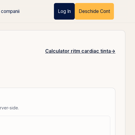
 companii
Log In
Deschide Cont
Calculator ritm cardiac tinta
→
rver-side.