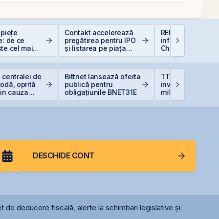
 piețe
Contakt accelerează
REIT-urile de
e: de ce
pregătirea pentru IPO
infrastructură din
te cel mai
și listarea pe piața
China - să copie
at
AeRO a BVB
la cel ce copiază?
 centralei de
Bittnet lansează oferta
TTS finalizează
odă, oprită
publică pentru
investiția de 23
din cauza
obligațiunile BNET31E
milioane euro în
terminalul Canop
Constanța
DESCHIDE CONT
t de deducere fiscală, alerte la schimbari legislative și