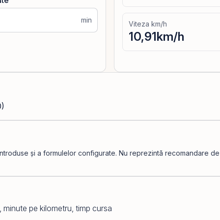
ute
min
Viteza km/h
10,91
km/h
0)
introduse și a formulelor configurate. Nu reprezintă recomandare de in
g, minute pe kilometru, timp cursa