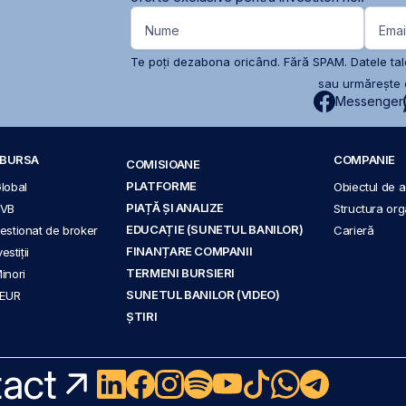
Nume
Emai
Te poți dezabona oricând. Fără SPAM. Datele tale
sau urmărește c
Messenger
A BURSA
COMPANIE
COMISIOANE
PLATFORME
Global
Obiectul de ac
PIAȚĂ ȘI ANALIZE
BVB
Structura org
EDUCAȚIE (SUNETUL BANILOR)
 gestionat de broker
Carieră
FINANȚARE COMPANII
stiții
TERMENI BURSIERI
Minori
SUNETUL BANILOR (VIDEO)
 EUR
ȘTIRI
act