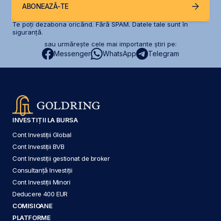
ABONEAZĂ-TE
Te poți dezabona oricând. Fără SPAM. Datele tale sunt în
siguranță.
sau urmărește cele mai importante știri pe:
Messenger
WhatsApp
Telegram
INVESTIȚII LA BURSA
Cont Investiții Global
Cont Investiții BVB
Cont Investiții gestionat de broker
Consultanță Investiții
Cont Investiții Minori
Deducere 400 EUR
COMISIOANE
PLATFORME