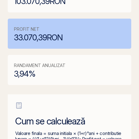
103.070,39
RON
PROFIT NET
33.070,39
RON
RANDAMENT ANUALIZAT
3,94
%
Cum se calculează
Valoare finala = suma initiala × (1+r)^ani + contributie
lunara × (((1+r/12)^luni - 1)/(r/12)); Profit net = valoare