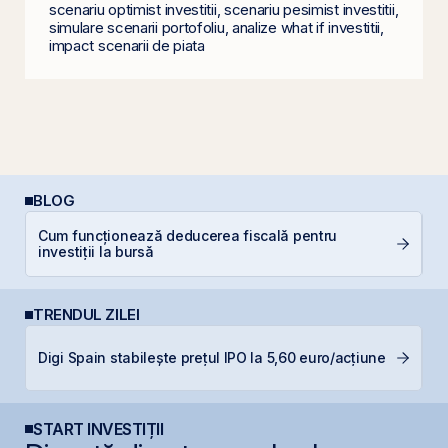
scenariu optimist investitii, scenariu pesimist investitii,
simulare scenarii portofoliu, analize what if investitii,
impact scenarii de piata
BLOG
Cum funcționează deducerea fiscală pentru
P
investiții la bursă
N
TRENDUL ZILEI
R
Digi Spain stabilește prețul IPO la 5,60 euro/acțiune
p
START INVESTIȚII