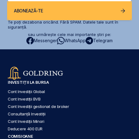
ABONEAZĂ-TE
Te poți dezabona oricând. Fără SPAM. Datele tale sunt în
siguranță.
sau urmărește cele mai importante știri pe:
Messenger
WhatsApp
Telegram
INVESTIȚII LA BURSA
Cont Investiții Global
Cont Investiții BVB
Cont Investiții gestionat de broker
Consultanță Investiții
Cont Investiții Minori
Deducere 400 EUR
COMISIOANE