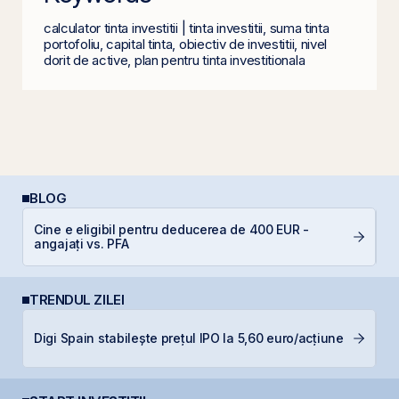
calculator tinta investitii | tinta investitii, suma tinta
portofoliu, capital tinta, obiectiv de investitii, nivel
dorit de active, plan pentru tinta investitionala
BLOG
Cine e eligibil pentru deducerea de 400 EUR -
De
angajați vs. PFA
di
TRENDUL ZILEI
T
Digi Spain stabilește prețul IPO la 5,60 euro/acțiune
t