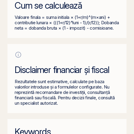
Cum se calculează
Valoare finala = suma initiala × (1+r/m)^(m×ani) +
contributie lunara × (((1+r/12)^luni - 1)/(r/12)); Dobanda
neta = dobanda bruta × (1 - impozit) - comisioane.
Disclaimer financiar și fiscal
Rezultatele sunt estimative, calculate pe baza
valorilor introduse și a formulelor configurate. Nu
reprezintă recomandare de investiții, consultanță
financiară sau fiscală. Pentru decizii finale, consultă
un specialist autorizat.
Keywords