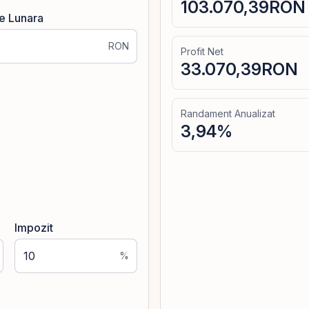
103.070,39
RON
ie Lunara
RON
Profit Net
33.070,39
RON
Randament Anualizat
3,94
%
Impozit
%