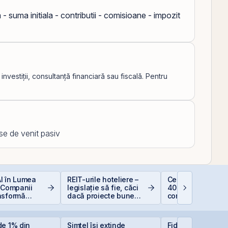
a - suma initiala - contributii - comisioane - impozit
vestiții, consultanță financiară sau fiscală. Pentru
rse de venit pasiv
 AI în Lumea
REIT-urile hoteliere –
Ce este deducer
 Companii
legislație să fie, căci
400 EUR — Ghid
nsformă
dacă proiecte bune
complet
e
sunt și banii se găsesc
de 1% din
Simtel își extinde
Fidelis revine în i