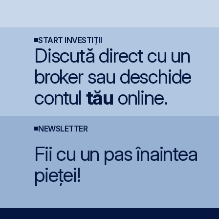
u
jumătate din 2026 cu
publică pentru
a
BET +33% și
obligațiunile BNET31E
p
capitalizare record
în
START INVESTIȚII
Discută direct cu un
broker sau deschide
contul
tău
online.
NEWSLETTER
Fii cu un pas înaintea
pieței!