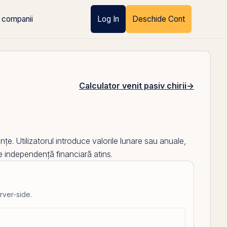
 companii
Log In
Deschide Cont
Calculator venit pasiv chirii
→
e. Utilizatorul introduce valorile lunare sau anuale,
 de independență financiară atins.
rver-side.