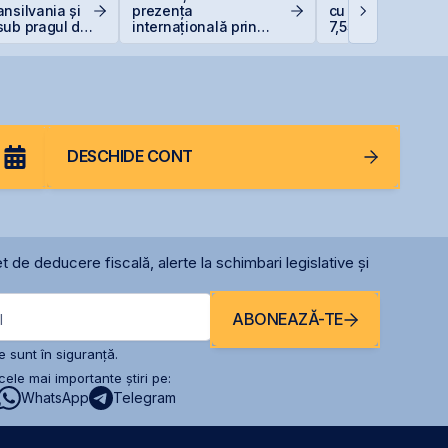
nsilvania și
prezența
cu dobânzi de pâ
sub pragul de
internațională prin
7,55% pentru lei ș
deschiderea unei
6,20% pentru eur
filiale în Italia
DESCHIDE CONT
t de deducere fiscală, alerte la schimbari legislative și
ABONEAZĂ-TE
l
 sunt în siguranță.
ele mai importante știri pe:
WhatsApp
Telegram