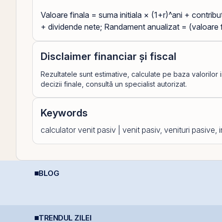
Valoare finala = suma initiala × (1+r)^ani + contributi
+ dividende nete; Randament anualizat = (valoare fina
Disclaimer financiar și fiscal
Rezultatele sunt estimative, calculate pe baza valorilor 
decizii finale, consultă un specialist autorizat.
Keywords
calculator venit pasiv | venit pasiv, venituri pasive,
BLOG
Plasamentul Privat de
Calculator deducere
R
obligațiuni Derpan S.A.,
400 EUR — cât
i
parte a grupului
economisești
C
Golden Foods Snacks,
l
suplimentat și
suprasubscris
TRENDUL ZILEI
BVB încheie prima
Bittnet lansează oferta
I