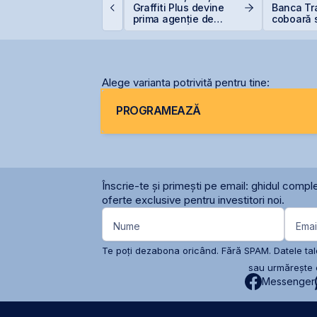
coperit integral din
Graffiti Plus devine
Banca Tra
rima zi
prima agenție de
coboară 
comunicare listată la
5%
BVB
Alege varianta potrivită pentru tine:
PROGRAMEAZĂ
Înscrie-te și primești pe email: ghidul comple
oferte exclusive pentru investitori noi.
Nume
Emai
Te poți dezabona oricând. Fără SPAM. Datele tale
sau urmărește c
Messenger