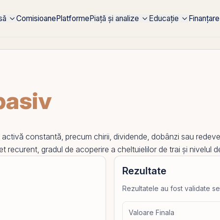
rsă
Comisioane
Platforme
Piață și analize
Educație
Finanțare
pasiv
activă constantă, precum chirii, dividende, dobânzi sau redevenț
et recurent, gradul de acoperire a cheltuielilor de trai și nivelul
Rezultate
Rezultatele au fost validate se
Valoare Finala