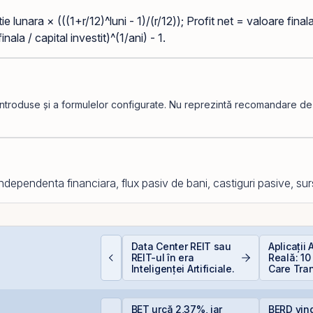
e lunara × (((1+r/12)^luni - 1)/(r/12)); Profit net = valoare final
la / capital investit)^(1/ani) - 1.
introduse și a formulelor configurate. Nu reprezintă recomandare de in
 independenta financiara, flux pasiv de bani, castiguri pasive, su
EIT-urile de
Data Center REIT sau
Aplicații
nfrastructură din
REIT-ul în era
Reală: 10
hina - să copiem de
Inteligenței Artificiale.
Care Tra
a cel ce copiază?!
Industriil
PO-ul Digi Spain este
BET urcă 2,37%, iar
BERD vin