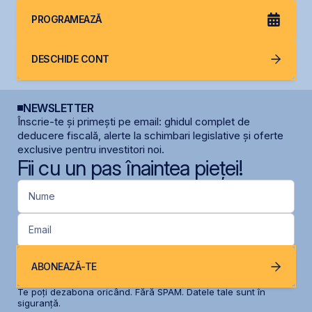
PROGRAMEAZĂ
DESCHIDE CONT
NEWSLETTER
Înscrie-te și primești pe email: ghidul complet de
deducere fiscală, alerte la schimbari legislative și oferte
exclusive pentru investitori noi.
Fii cu un pas înaintea pieței!
Nume
Email
ABONEAZĂ-TE
Te poți dezabona oricând. Fără SPAM. Datele tale sunt în
siguranță.