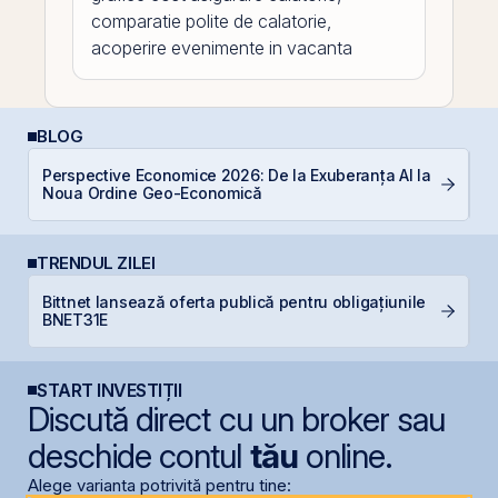
comparatie polite de calatorie,
acoperire evenimente in vacanta
BLOG
Perspective Economice 2026: De la Exuberanța AI la
Di
Noua Ordine Geo-Economică
co
TRENDUL ZILEI
Bittnet lansează oferta publică pentru obligațiunile
B
BNET31E
s
START INVESTIȚII
Discută direct cu un broker sau
deschide contul
tău
online.
Alege varianta potrivită pentru tine: