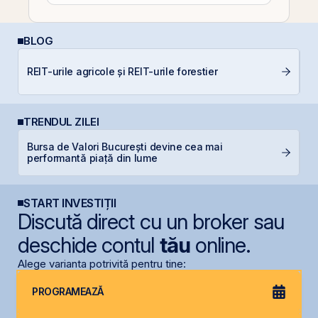
BLOG
REIT-urile agricole și REIT-urile forestier
C
TRENDUL ZILEI
Bursa de Valori București devine cea mai
S
performantă piață din lume
de
START INVESTIȚII
Discută direct cu un broker sau
deschide contul
tău
online.
Alege varianta potrivită pentru tine:
PROGRAMEAZĂ