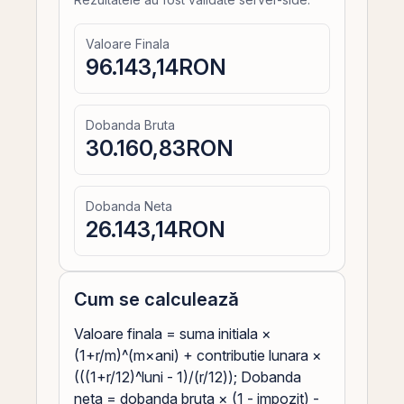
Valoare Finala
96.143,14
RON
Dobanda Bruta
30.160,83
RON
Dobanda Neta
26.143,14
RON
Cum se calculează
Valoare finala = suma initiala ×
(1+r/m)^(m×ani) + contributie lunara ×
(((1+r/12)^luni - 1)/(r/12)); Dobanda
neta = dobanda bruta × (1 - impozit) -