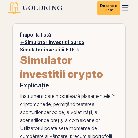
Deschide
Cont
Înapoi la listă
←
Simulator investitii bursa
Simulator investitii ETF
→
Simulator
investitii crypto
Explicație
Instrument care modelează plasamentele în
criptomonede, permițând testarea
aporturilor periodice, a volatilității, a
scenariilor de preț și a comisioanelor.
Utilizatorul poate seta momente de
cumpărare și vânzare, precum și portofolii