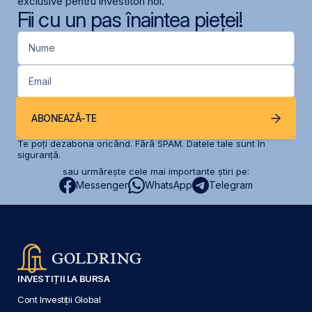
exclusive pentru investitori noi.
Fii cu un pas înaintea pieței!
Nume
Email
ABONEAZĂ-TE
Te poți dezabona oricând. Fără SPAM. Datele tale sunt în
siguranță.
sau urmărește cele mai importante știri pe:
Messenger
WhatsApp
Telegram
INVESTIȚII LA BURSA
Cont Investiții Global