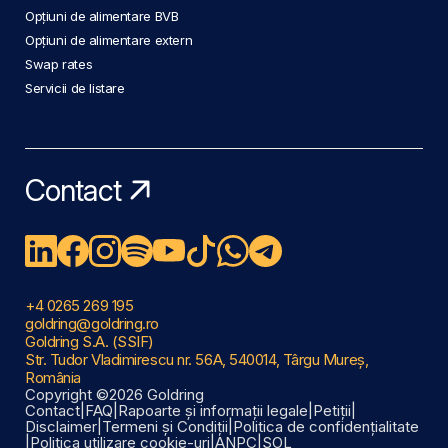
Opțiuni de alimentare BVB
Opțiuni de alimentare extern
Swap rates
Servicii de listare
Contact
+4 0265 269 195
goldring@goldring.ro
Goldring S.A. (SSIF)
Str. Tudor Vladimirescu nr. 56A, 540014, Târgu Mureș,
România
Copyright ©2026 Goldring
Contact
|
FAQ
|
Rapoarte și informații legale
|
Petiții
|
Disclaimer
|
Termeni și Condiții
|
Politica de confidențialitate
|
Politica utilizare cookie-uri
|
ANPC
|
SOL