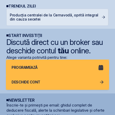
TRENDUL ZILEI
Producția centralei de la Cernavodă, oprită integral
O
din cauza secetei
f
START INVESTIȚII
Discută direct cu un broker sau
deschide contul
tău
online.
Alege varianta potrivită pentru tine:
PROGRAMEAZĂ
DESCHIDE CONT
NEWSLETTER
Înscrie-te și primești pe email: ghidul complet de
deducere fiscală, alerte la schimbari legislative și oferte