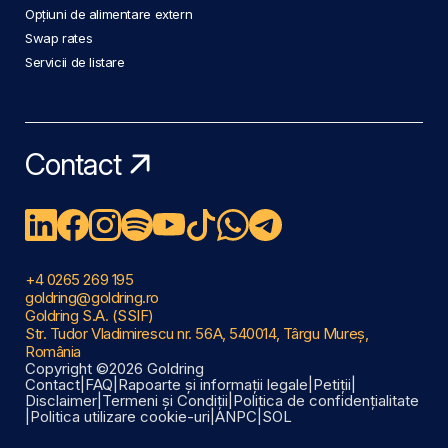
Opțiuni de alimentare extern
Swap rates
Servicii de listare
Contact
+4 0265 269 195
goldring@goldring.ro
Goldring S.A. (SSIF)
Str. Tudor Vladimirescu nr. 56A, 540014, Târgu Mureș,
România
Copyright ©2026 Goldring
Contact
|
FAQ
|
Rapoarte și informații legale
|
Petiții
|
Disclaimer
|
Termeni și Condiții
|
Politica de confidențialitate
|
Politica utilizare cookie-uri
|
ANPC
|
SOL