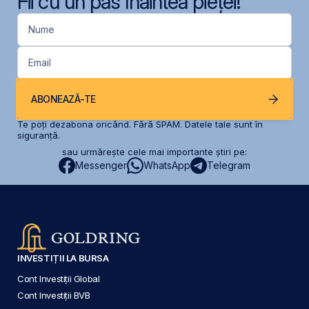
Fii cu un pas înaintea pieței!
Nume
Email
ABONEAZĂ-TE
Te poți dezabona oricând. Fără SPAM. Datele tale sunt în
siguranță.
sau urmărește cele mai importante știri pe:
Messenger
WhatsApp
Telegram
INVESTIȚII LA BURSA
Cont Investiții Global
Cont Investiții BVB