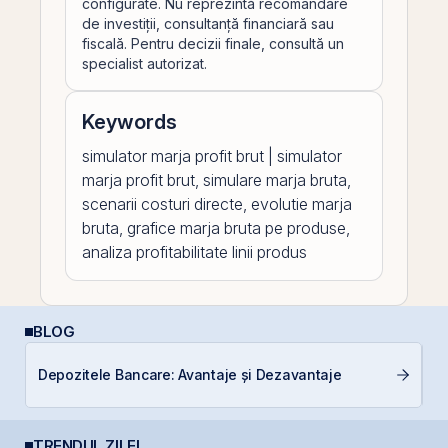
configurate. Nu reprezintă recomandare
de investiții, consultanță financiară sau
fiscală. Pentru decizii finale, consultă un
specialist autorizat.
Keywords
simulator marja profit brut | simulator
marja profit brut, simulare marja bruta,
scenarii costuri directe, evolutie marja
bruta, grafice marja bruta pe produse,
analiza profitabilitate linii produs
BLOG
D
Depozitele Bancare: Avantaje și Dezavantaje
Ar
TRENDUL ZILEI