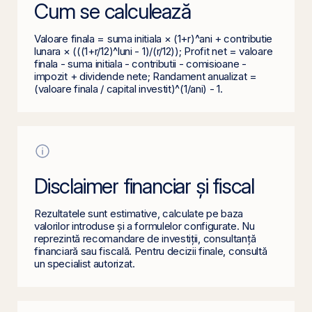
Cum se calculează
Valoare finala = suma initiala × (1+r)^ani + contributie
lunara × (((1+r/12)^luni - 1)/(r/12)); Profit net = valoare
finala - suma initiala - contributii - comisioane -
impozit + dividende nete; Randament anualizat =
(valoare finala / capital investit)^(1/ani) - 1.
Disclaimer financiar și fiscal
Rezultatele sunt estimative, calculate pe baza
valorilor introduse și a formulelor configurate. Nu
reprezintă recomandare de investiții, consultanță
financiară sau fiscală. Pentru decizii finale, consultă
un specialist autorizat.