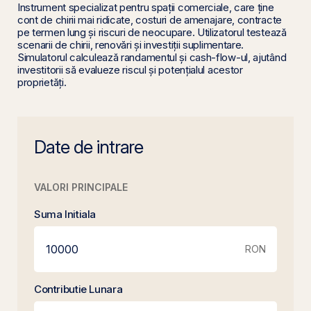
Instrument specializat pentru spații comerciale, care ține
cont de chirii mai ridicate, costuri de amenajare, contracte
pe termen lung și riscuri de neocupare. Utilizatorul testează
scenarii de chirii, renovări și investiții suplimentare.
Simulatorul calculează randamentul și cash-flow-ul, ajutând
investitorii să evalueze riscul și potențialul acestor
proprietăți.
Date de intrare
VALORI PRINCIPALE
Suma Initiala
RON
Contributie Lunara