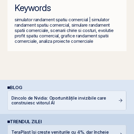
Keywords
simulator randament spatiu comercial | simulator
randament spatiu comercial, simulare randament
spatii comerciale, scenarii chirie si costuri, evolutie
profit spatiu comercial, grafice randament spatii
comerciale, analiza proiecte comerciale
BLOG
R
Dincolo de Nvidia: Oportunitățile invizibile care
d
construiesc viitorul AI
p
TRENDUL ZILEI
TeraPlast își crește veniturile cu 4%, dar încheie
O