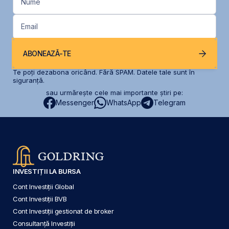
Nume
Email
ABONEAZĂ-TE
Te poți dezabona oricând. Fără SPAM. Datele tale sunt în
siguranță.
sau urmărește cele mai importante știri pe:
Messenger
WhatsApp
Telegram
INVESTIȚII LA BURSA
Cont Investiții Global
Cont Investiții BVB
Cont Investiții gestionat de broker
Consultanță Investiții