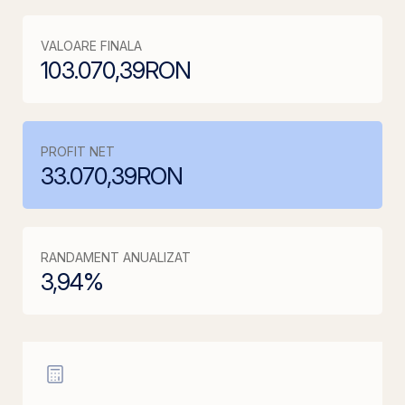
VALOARE FINALA
103.070,39
RON
PROFIT NET
33.070,39
RON
RANDAMENT ANUALIZAT
3,94
%