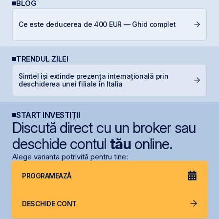
BLOG
Ce este deducerea de 400 EUR — Ghid complet
RE
TRENDUL ZILEI
Simtel își extinde prezența internațională prin
N
deschiderea unei filiale în Italia
C
START INVESTIȚII
Discută direct cu un broker sau
deschide contul
tău
online.
Alege varianta potrivită pentru tine:
PROGRAMEAZĂ
DESCHIDE CONT