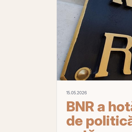
15.05.2026
BNR a hot
de politic