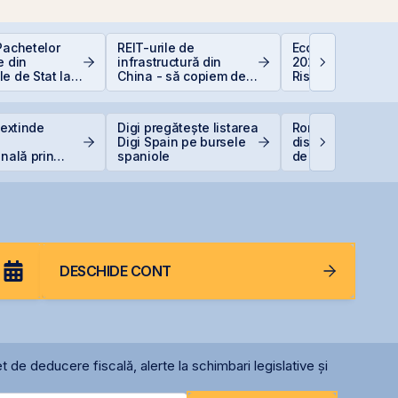
Pachetelor
REIT-urile de
Economia Românie
e din
infrastructură din
2026: Oportunități
e de Stat la
China - să copiem de
Riscuri pentru
uție pentru
la cel ce copiază?!
Investitori
 Bugetar?
 extinde
Digi pregătește listarea
România începe
Digi Spain pe bursele
discuțiile cu agenț
onală prin
spaniole
de rating pentru
rea unei
menținerea
Italia
calificativului su
DESCHIDE CONT
t de deducere fiscală, alerte la schimbari legislative și