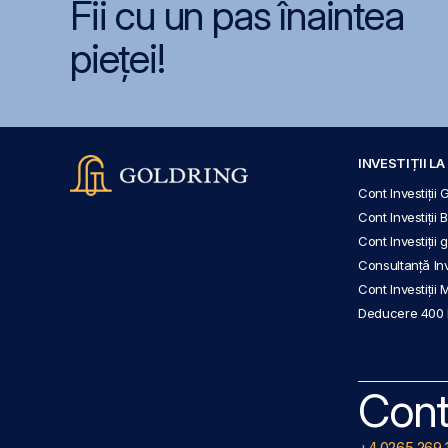
Fii cu un pas înaintea
pieței!
INVESTIȚII L
Cont Investiții 
Cont Investiții 
Cont Investiții
Consultanță Inve
Cont Investiții 
Deducere 400
Cont
+4 0265 269 