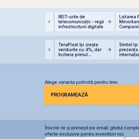
uterea retail-ului:
REIT-urile de
Listarea 
iscount-ul IPO-ului
telecomunicații - regii
Minoritar
ris-Tim atrage
infrastructurii digitale
Companiil
ubscrieri de peste 2
BVB – Sol
ri mai mari față de
Deficitul
apitalizarea estimată
etrolul urcă după
TeraPlast își crește
Simtel își
 companiei
oile lovituri ale SUA
veniturile cu 4%, dar
prezența
supra Iranului
încheie primul
internați
semestru cu o pierdere
deschide
de 4 milioane de lei
filiale în 
Alege varianta potrivită pentru tine:
PROGRAMEAZĂ
Înscrie-te și primești pe email: ghidul comple
oferte exclusive pentru investitori noi.