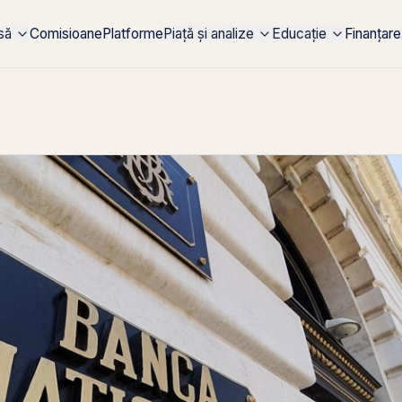
rsă
Comisioane
Platforme
Piață și analize
Educație
Finanțare