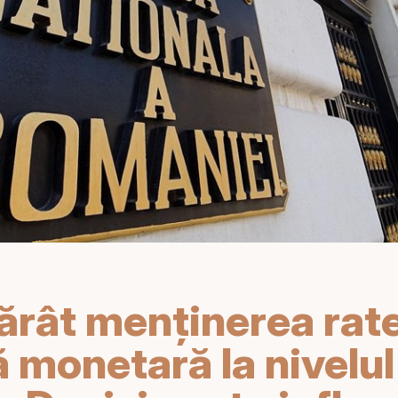
ărât menținerea rate
ă monetară la nivelul