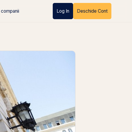
 companii
Log In
Deschide Cont