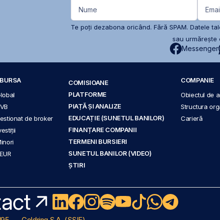
Nume
Emai
Te poți dezabona oricând. Fără SPAM. Datele tale
sau urmărește c
Messenger
A BURSA
COMPANIE
COMISIOANE
PLATFORME
Global
Obiectul de ac
PIAȚĂ ȘI ANALIZE
BVB
Structura org
EDUCAȚIE (SUNETUL BANILOR)
 gestionat de broker
Carieră
FINANȚARE COMPANII
stiții
TERMENI BURSIERI
Minori
SUNETUL BANILOR (VIDEO)
 EUR
ȘTIRI
act
195
Goldring S.A. (SSIF)