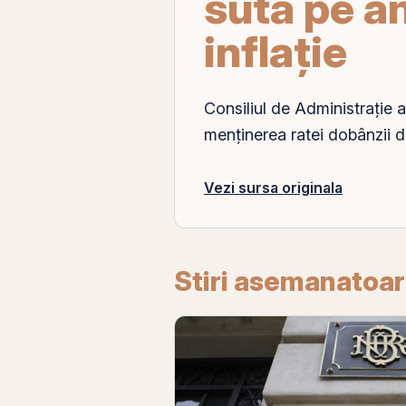
sută pe an
inflație
Consiliul de Administrație a
menținerea ratei dobânzii 
Vezi sursa originala
Stiri asemanatoa