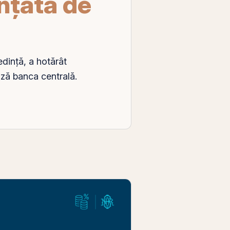
ențată de
edință, a hotărât
ază
banca centrală
.