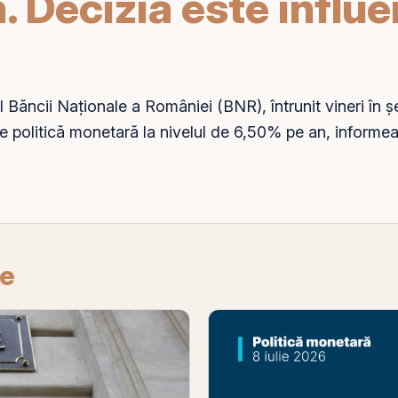
. Decizia este influ
l Băncii Naționale a României (BNR), întrunit vineri în ș
de
politică monetară
la nivelul de 6,50%
pe
an, informe
re