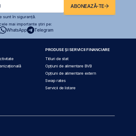
ABONEAZĂ-TE
l
 sunt în siguranță.
ele mai importante știri pe:
WhatsApp
Telegram
PRODUSE ȘI SERVICII FINANCIARE
tivitate
Titluri de stat
anizațională
Opțiuni de alimentare BVB
Opțiuni de alimentare extern
Swap rates
Servicii de listare