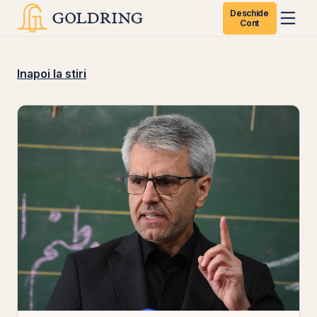
Deschide
Cont
Inapoi la stiri