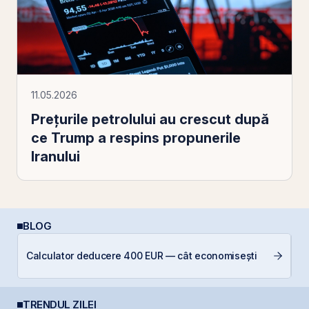
11.05.2026
Preţurile petrolului au crescut după
ce Trump a respins propunerile
Iranului
BLOG
C
Calculator deducere 400 EUR — cât economisești
a
TRENDUL ZILEI