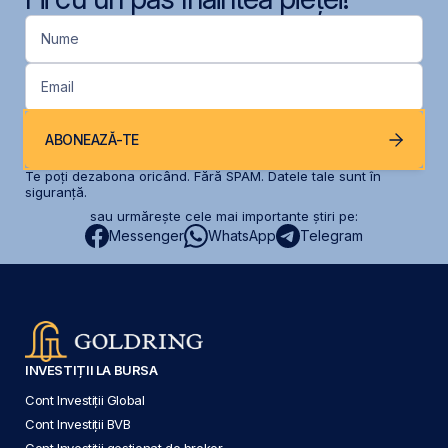
Nume
Email
ABONEAZĂ-TE
Te poți dezabona oricând. Fără SPAM. Datele tale sunt în
siguranță.
sau urmărește cele mai importante știri pe:
Messenger
WhatsApp
Telegram
INVESTIȚII LA BURSA
Cont Investiții Global
Cont Investiții BVB
Cont Investiții gestionat de broker