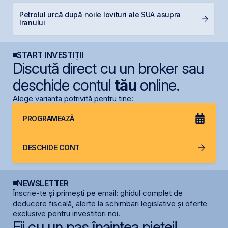
Petrolul urcă după noile lovituri ale SUA asupra
B
Iranului
c
START INVESTIȚII
Discută direct cu un broker sau
deschide contul
tău
online.
Alege varianta potrivită pentru tine:
PROGRAMEAZĂ
DESCHIDE CONT
NEWSLETTER
Înscrie-te și primești pe email: ghidul complet de
deducere fiscală, alerte la schimbari legislative și oferte
exclusive pentru investitori noi.
Fii cu un pas înaintea pieței!