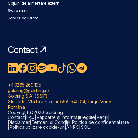
Opțiuni de alimentare extern
Swap rates
Servicii de listare
Contact
+4 0265 269 195
goldring@goldring.ro
Goldring S.A. (SSIF)
Str. Tudor Vladimirescu nr. 56A, 540014, Târgu Mureș,
România
Copyright ©2026 Goldring
Contact
|
FAQ
|
Rapoarte și informații legale
|
Petiții
|
Disclaimer
|
Termeni și Condiții
|
Politica de confidențialitate
|
Politica utilizare cookie-uri
|
ANPC
|
SOL