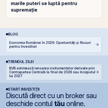
marile puteri se luptă pentru
supremație
BLOG
Economia României în 2026: Oportunități și Riscuri
R
pentru Investitori
l
TRENDUL ZILEI
BVB estimează lansarea instrumentelor derivate prin
B
Contrapartea Centrală la final de 2026 sau începutul
c
lui 2027
START INVESTIȚII
Discută direct cu un broker sau
deschide contul
tău
online.