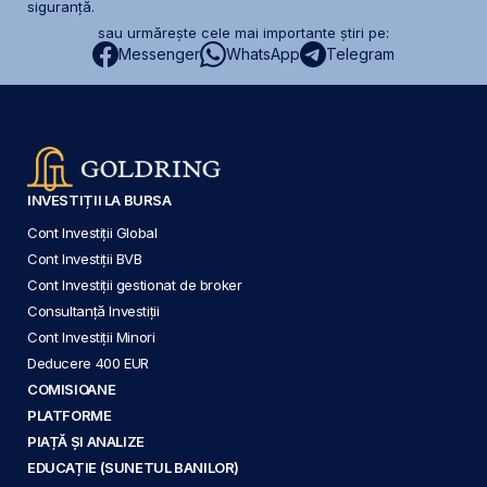
siguranță.
sau urmărește cele mai importante știri pe:
Messenger
WhatsApp
Telegram
INVESTIȚII LA BURSA
Cont Investiții Global
Cont Investiții BVB
Cont Investiții gestionat de broker
Consultanță Investiții
Cont Investiții Minori
Deducere 400 EUR
COMISIOANE
PLATFORME
PIAȚĂ ȘI ANALIZE
EDUCAȚIE (SUNETUL BANILOR)