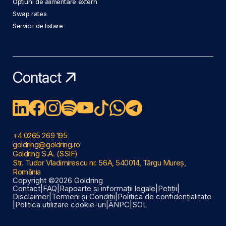
Opțiuni de alimentare extern
Swap rates
Servicii de listare
Contact
+4 0265 269 195
goldring@goldring.ro
Goldring S.A. (SSIF)
Str. Tudor Vladimirescu nr. 56A, 540014, Târgu Mureș,
România
Copyright ©2026 Goldring
Contact
|
FAQ
|
Rapoarte și informații legale
|
Petiții
|
Disclaimer
|
Termeni și Condiții
|
Politica de confidențialitate
|
Politica utilizare cookie-uri
|
ANPC
|
SOL