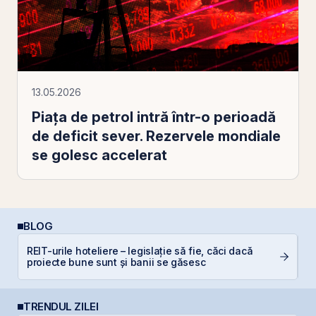
13.05.2026
Piața de petrol intră într-o perioadă
de deficit sever. Rezervele mondiale
se golesc accelerat
BLOG
R
REIT-urile hoteliere – legislație să fie, căci dacă
d
proiecte bune sunt și banii se găsesc
p
TRENDUL ZILEI