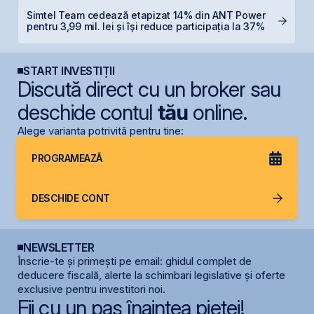
B
Simtel Team cedează etapizat 14% din ANT Power
C
pentru 3,99 mil. lei și își reduce participația la 37%
l
START INVESTIȚII
Discută direct cu un broker sau
deschide contul
tău
online.
Alege varianta potrivită pentru tine:
PROGRAMEAZĂ
DESCHIDE CONT
NEWSLETTER
Înscrie-te și primești pe email: ghidul complet de
deducere fiscală, alerte la schimbari legislative și oferte
exclusive pentru investitori noi.
Fii cu un pas înaintea pieței!