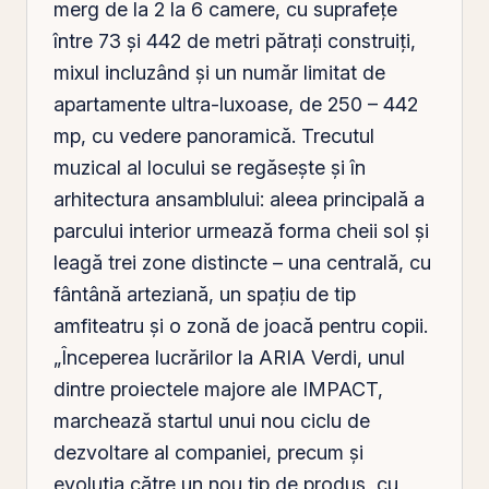
merg de la 2 la 6 camere, cu suprafeţe
între 73 şi 442 de metri pătraţi construiţi,
mixul incluzând şi un număr limitat de
apartamente ultra-luxoase, de 250 – 442
mp, cu vedere panoramică. Trecutul
muzical al locului se regăseşte şi în
arhitectura ansamblului: aleea principală a
parcului interior urmează forma cheii
sol
şi
leagă trei zone distincte – una centrală, cu
fântână arteziană, un spaţiu de tip
amfiteatru şi o zonă de joacă pentru copii.
„Începerea lucrărilor la ARIA Verdi, unul
dintre proiectele majore ale IMPACT,
marchează startul unui nou ciclu de
dezvoltare al companiei, precum şi
evoluţia către un nou tip de produs, cu