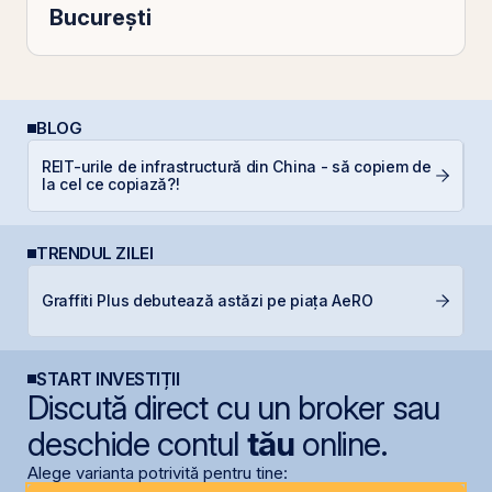
București
BLOG
REIT-urile de infrastructură din China - să copiem de
D
la cel ce copiază?!
TRENDUL ZILEI
Graffiti Plus debutează astăzi pe piața AeRO
IP
START INVESTIȚII
Discută direct cu un broker sau
deschide contul
tău
online.
Alege varianta potrivită pentru tine: