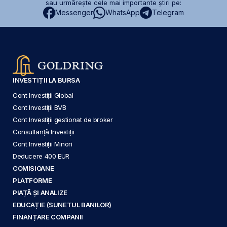
sau urmărește cele mai importante știri pe:
Messenger
WhatsApp
Telegram
INVESTIȚII LA BURSA
Cont Investiții Global
Cont Investiții BVB
Cont Investiții gestionat de broker
Consultanță Investiții
Cont Investiții Minori
Deducere 400 EUR
COMISIOANE
PLATFORME
PIAȚĂ ȘI ANALIZE
EDUCAȚIE (SUNETUL BANILOR)
FINANȚARE COMPANII