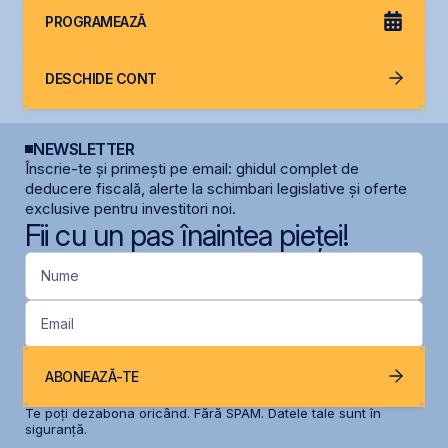
PROGRAMEAZĂ
DESCHIDE CONT
NEWSLETTER
Înscrie-te și primești pe email: ghidul complet de
deducere fiscală, alerte la schimbari legislative și oferte
exclusive pentru investitori noi.
Fii cu un pas înaintea pieței!
Nume
Email
ABONEAZĂ-TE
Te poți dezabona oricând. Fără SPAM. Datele tale sunt în
siguranță.