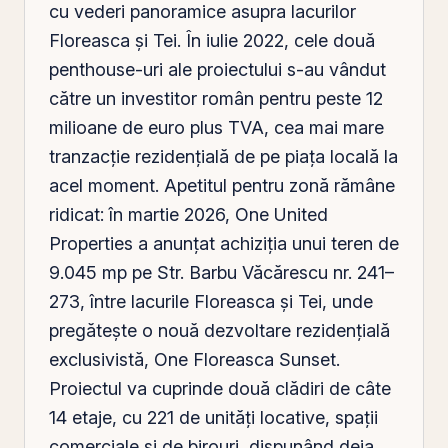
cu vederi panoramice asupra lacurilor
Floreasca şi Tei. În iulie 2022, cele două
penthouse-uri ale proiectului s-au vândut
către un investitor
român
pentru peste 12
milioane de euro plus
TVA
, cea mai mare
tranzacţie rezidenţială de pe piaţa locală la
acel moment. Apetitul pentru zonă rămâne
ridicat: în martie 2026, One United
Properties a anunţat achiziţia unui teren de
9.045 mp pe Str. Barbu Văcărescu nr. 241–
273, între lacurile Floreasca şi Tei, unde
pregăteşte o nouă dezvoltare rezidenţială
exclusivistă, One Floreasca Sunset.
Proiectul va cuprinde două clădiri de câte
14 etaje, cu 221 de unităţi locative, spaţii
comerciale şi de birouri, dispunând deja