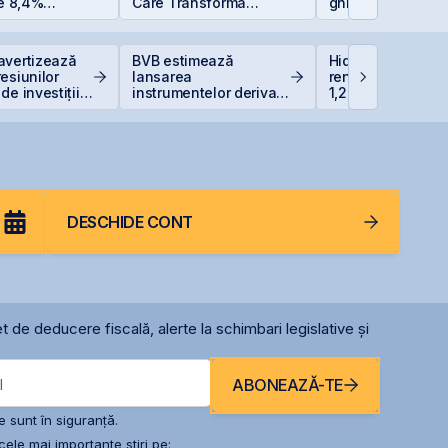
de 8,4%
Care Transformă
ghid complet pen
 bugetul și
Industriile
investitori în acți
soluțiile
tru români
avertizează
BVB estimează
Hidroelectrica vr
esiunilor
lansarea
renunțe la un bar
de investițiile
instrumentelor derivate
1,27 miliarde lei p
AI
prin Contrapartea
Siret
Centrală la final de
2026 sau începutul lui
2027
DESCHIDE CONT
t de deducere fiscală, alerte la schimbari legislative și
ABONEAZĂ-TE
l
 sunt în siguranță.
ele mai importante știri pe: