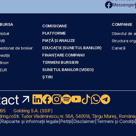
Messenger
A BURSA
COMPANIE
COMISIOANE
PLATFORME
Global
Obiectul de ac
PIAȚĂ ȘI ANALIZE
BVB
Structura org
EDUCAȚIE (SUNETUL BANILOR)
 gestionat de broker
Carieră
FINANȚARE COMPANII
stiții
TERMENI BURSIERI
Minori
SUNETUL BANILOR (VIDEO)
 EUR
ȘTIRI
act
195
Goldring S.A. (SSIF)
ring.ro
Str. Tudor Vladimirescu nr. 56A, 540014, Târgu Mureș, România
|
Rapoarte și informații legale
|
Petiții
|
Disclaimer
|
Termeni și Condiții