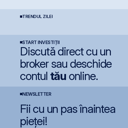
ia
?!
parte a grupului
Golden Foods Snacks,
suplimentat și
suprasubscris
TRENDUL ZILEI
Bursa de Valori
S
Graffiti Plus debutează
București devine cea
e
astăzi pe piața AeRO
mai performantă piață
P
din lume
l
p
START INVESTIȚII
Discută direct cu un
broker sau deschide
contul
tău
online.
NEWSLETTER
Fii cu un pas înaintea
pieței!