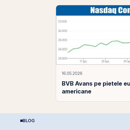
16.05.2026
BVB Avans pe pietele e
americane
BLOG
REIT-urile industriale –
Plasamentul Privat de
C
o supapă pentru piață
obligațiuni Derpan S.A.,
b