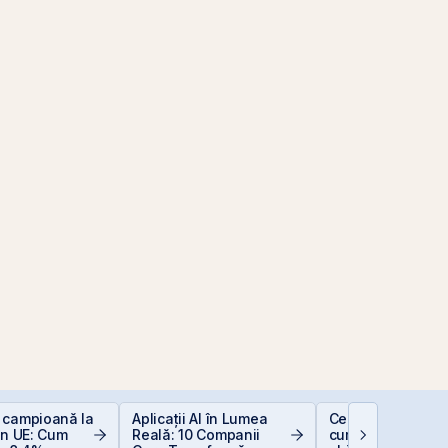
 campioană la
Aplicații AI în Lumea
Ce sunt dividende
în UE: Cum
Reală: 10 Companii
cum funcționează