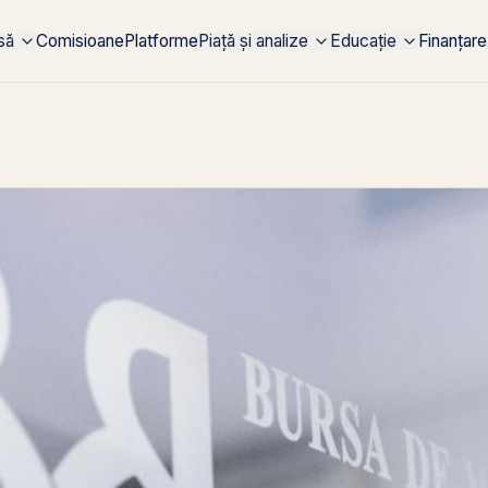
rsă
Comisioane
Platforme
Piață și analize
Educație
Finanțare