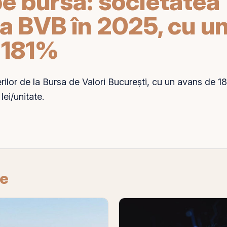
pe bursă: societatea
 BVB în 2025, cu u
 181%
rilor de la
Bursa de Valori București
, cu un avans de 181
ei/unitate.
re