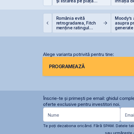
și listarea pe piața
inflația 
AeRO a BVB
erodează
care sunt 
reale pen
imtel Team cedează
România evită
Moody’s 
tapizat 14% din ANT
retrogradarea, Fitch
asupra pr
ower pentru 3,99 mil.
menține ratingul
generate 
ei și își reduce
României la BBB-
record în 
articipația la 37%
Alege varianta potrivită pentru tine:
PROGRAMEAZĂ
Înscrie-te și primești pe email: ghidul comple
oferte exclusive pentru investitori noi.
Nume
Emai
Te poți dezabona oricând. Fără SPAM. Datele tale
sau urmărește c