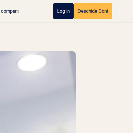
 companii
Log In
Deschide Cont