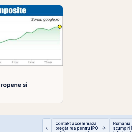
uropene si
Contakt accelerează
România,
um deschizi cont la
pregătirea pentru IPO
scumpiri 
ursă în 10 minute