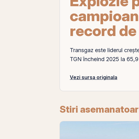
Explozie 
campioana
record de
Transgaz este liderul crește
TGN
încheind 2025 la 65,9 l
Vezi sursa originala
Stiri asemanatoa