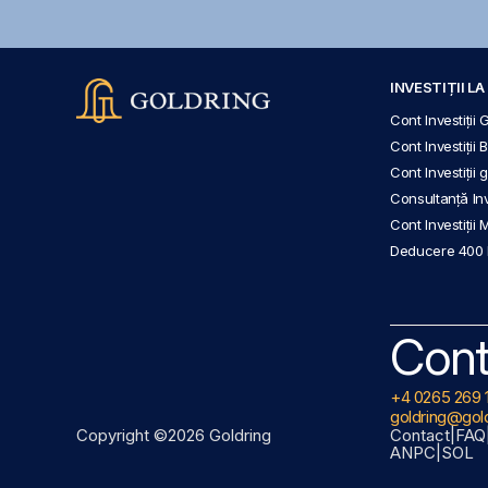
INVESTIȚII L
Cont Investiții 
Cont Investiții 
Cont Investiții
Consultanță Inve
Cont Investiții 
Deducere 400
Cont
+4 0265 269 
goldring@gold
Copyright ©2026 Goldring
Contact
|
FAQ
ANPC
|
SOL