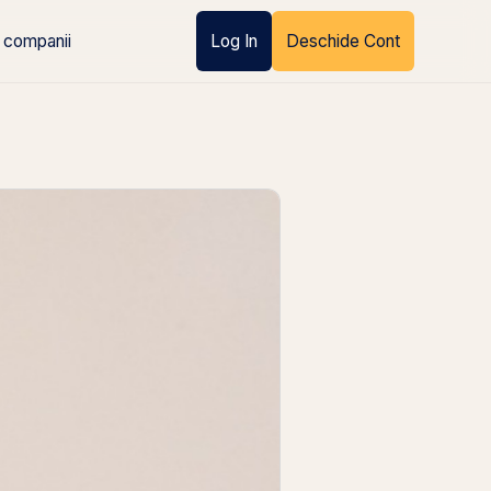
 companii
Log In
Deschide Cont