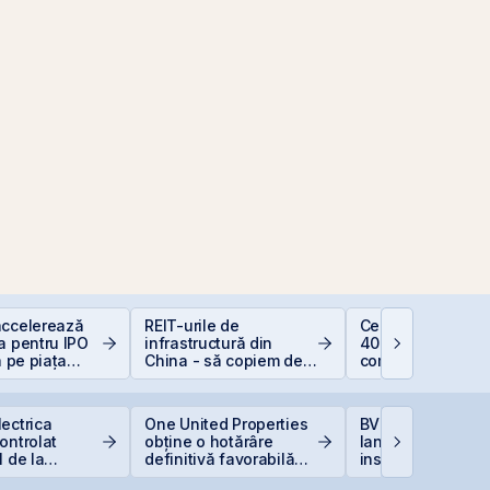
accelerează
REIT-urile de
Ce este deducer
a pentru IPO
infrastructură din
400 EUR — Ghid
a pe piața
China - să copiem de
complet
BVB
la cel ce copiază?!
ectrica
One United Properties
BVB estimează
ontrolat
obține o hotărâre
lansarea
1 de la
definitivă favorabilă
instrumentelor de
ă din cauza
pentru One Peninsula
prin Contrapartea