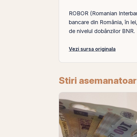
ROBOR (Romanian Interbank O
bancare din
România
, în l
de nivelul dobânzilor BNR.
Vezi sursa originala
Stiri asemanatoa