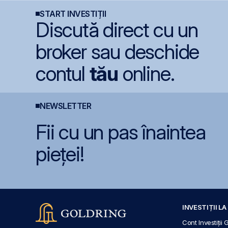
START INVESTIȚII
Discută direct cu un
broker sau deschide
contul
tău
online.
NEWSLETTER
Fii cu un pas înaintea
pieței!
INVESTIȚII L
Cont Investiții 