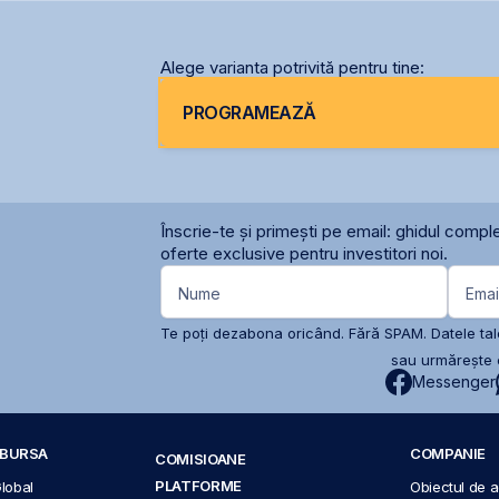
nivelului
Alege varianta potrivită pentru tine:
PROGRAMEAZĂ
Înscrie-te și primești pe email: ghidul comple
oferte exclusive pentru investitori noi.
Nume
Emai
Te poți dezabona oricând. Fără SPAM. Datele tale
sau urmărește c
Messenger
A BURSA
COMPANIE
COMISIOANE
PLATFORME
Global
Obiectul de ac