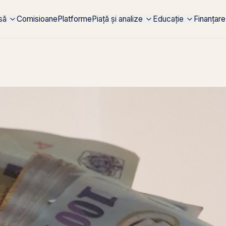
rsă
Comisioane
Platforme
Piață și analize
Educație
Finanțare