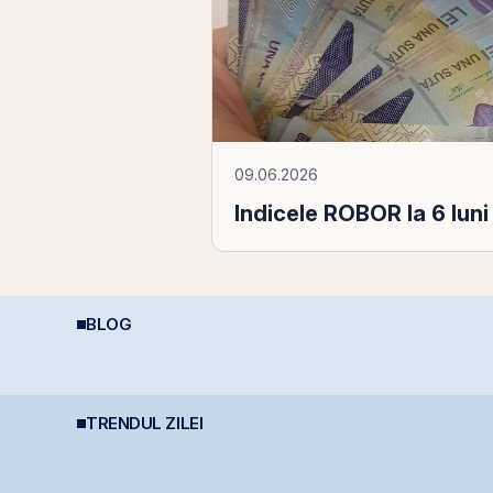
09.06.2026
Indicele ROBOR la 6 luni
BLOG
REIT-urile de
Perspective Economice
I
telecomunicații - regii
2026: De la Exuberanța
c
infrastructurii digitale
AI la Noua Ordine Geo-
Economică
TRENDUL ZILEI
BERD vinde 1% din
Fidelis revine în iulie
F
Banca Transilvania și
cu dobânzi de până la
c
coboară sub pragul de
7,55% pentru lei și
7
5%
6,20% pentru euro
e