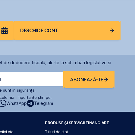
 Dunării
Centrală la final 
2026 sau începutu
2027
DESCHIDE CONT
t de deducere fiscală, alerte la schimbari legislative și
ABONEAZĂ-TE
l
 sunt în siguranță.
ele mai importante știri pe:
WhatsApp
Telegram
PRODUSE ȘI SERVICII FINANCIARE
tivitate
Titluri de stat