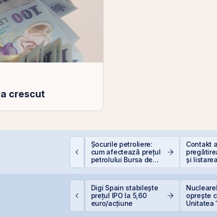
 a crescut
Șocurile petroliere:
Contakt 
mpozitarea
cum afectează prețul
pregătire
âștigurilor la bursă
petrolului Bursa de
și listare
Valori București
AeRO a 
idelis din august vine
Digi Spain stabilește
Nuclearel
u dobânzi de până la
prețul IPO la 5,60
oprește c
,50% în lei și 6,30% în
euro/acțiune
Unitatea 
uro
Cernavod