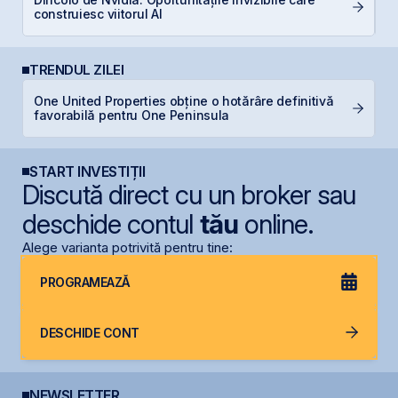
construiesc viitorul AI
pe
TRENDUL ZILEI
One United Properties obține o hotărâre definitivă
D
favorabilă pentru One Peninsula
START INVESTIȚII
Discută direct cu un broker sau
deschide contul
tău
online.
Alege varianta potrivită pentru tine:
PROGRAMEAZĂ
DESCHIDE CONT
NEWSLETTER