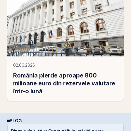
02.06.2026
România pierde aproape 800
milioane euro din rezervele valutare
într-o lună
BLOG
Dincolo de Nvidia: Oportunitățile invizibile care
E