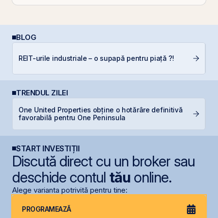
BLOG
RE
REIT-urile industriale – o supapă pentru piață ?!
di
TRENDUL ZILEI
One United Properties obține o hotărâre definitivă
B
favorabilă pentru One Peninsula
d
START INVESTIȚII
Discută direct cu un broker sau
deschide contul
tău
online.
Alege varianta potrivită pentru tine:
PROGRAMEAZĂ