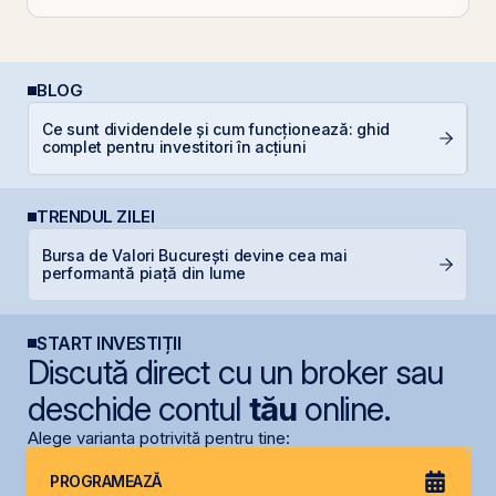
BLOG
Ce sunt dividendele și cum funcționează: ghid
R
complet pentru investitori în acțiuni
l
TRENDUL ZILEI
Bursa de Valori București devine cea mai
O
performantă piață din lume
f
START INVESTIȚII
Discută direct cu un broker sau
deschide contul
tău
online.
Alege varianta potrivită pentru tine:
PROGRAMEAZĂ