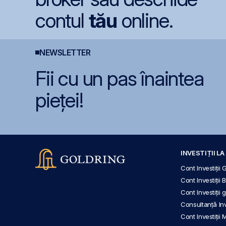
contul
tău
online.
NEWSLETTER
Fii cu un pas înaintea
pieței!
INVESTIȚII L
Cont Investiții 
Cont Investiții 
Cont Investiții
Consultanță Inve
Cont Investiții 