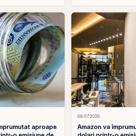
08.07.2026
Amazon va împrumut
 împrumutat aproape
dolari printr-o emis
printr-o emisiune de