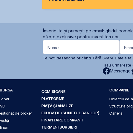
Înscrie-te și primești pe email: ghidul comple
oferte exclusive pentru investitori noi.
Nume
Emai
Te poți dezabona oricând. Fără SPAM. Datele tale
sau urmărește c
Messenger
A BURSA
COMPANIE
COMISIOANE
PLATFORME
Global
Obiectul de ac
PIAȚĂ ȘI ANALIZE
BVB
Structura org
EDUCAȚIE (SUNETUL BANILOR)
 gestionat de broker
Carieră
FINANȚARE COMPANII
stiții
TERMENI BURSIERI
Minori