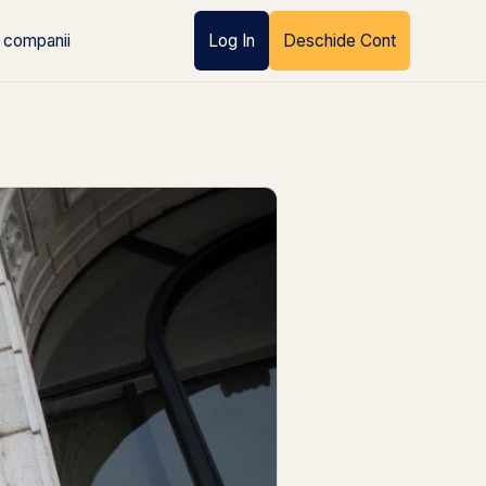
 companii
Log In
Deschide Cont