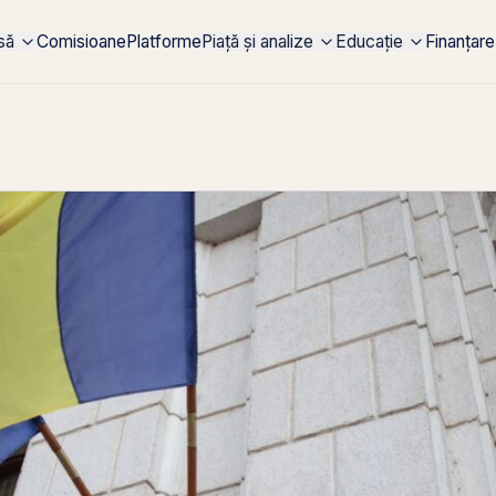
rsă
Comisioane
Platforme
Piață și analize
Educație
Finanțare