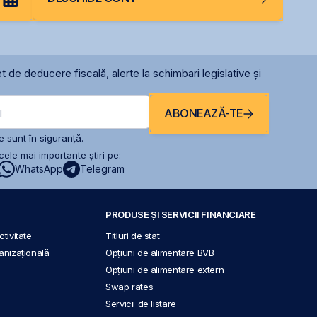
t de deducere fiscală, alerte la schimbari legislative și
ABONEAZĂ-TE
l
 sunt în siguranță.
ele mai importante știri pe:
WhatsApp
Telegram
PRODUSE ȘI SERVICII FINANCIARE
tivitate
Titluri de stat
anizațională
Opțiuni de alimentare BVB
Opțiuni de alimentare extern
Swap rates
Servicii de listare