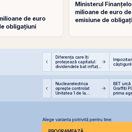
Ministerul Finanţel
milioane de euro de 
milioane de euro
emisiune de obligaţ
e obligațiuni
EIT-urile hoteliere –
Diferența care îți
Impozita
egislație să fie, căci
protejează capitalul:
câștiguril
acă proiecte bune
dividendele bat inflația
unt și banii se găsesc
(+5% vs. −6%)
ne United Properties
Nuclearelectrica
BET urcă 
bține o hotărâre
oprește controlat
Graffiti 
efinitivă favorabilă
Unitatea 1 de la
prima ag
entru One Peninsula
Cernavodă din cauza
comunicar
nivelului Dunării
BVB
Alege varianta potrivită pentru tine:
PROGRAMEAZĂ