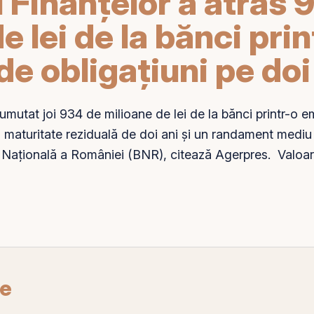
 Finanțelor a atras 
e lei de la bănci prin
e obligațiuni pe doi
umutat joi 934 de milioane de lei de la bănci printr-o e
o
maturitate reziduală
de doi ani și un randament medi
 Națională a României (BNR), citează Agerpres. Valoar
re