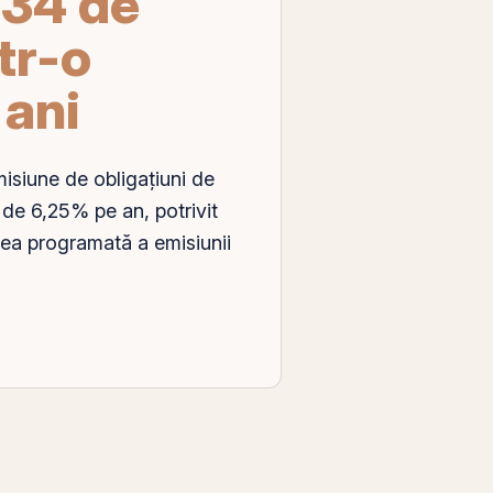
934 de
tr-o
 ani
misiune de obligațiuni de
u de 6,25%
pe
an, potrivit
ea programată a emisiunii