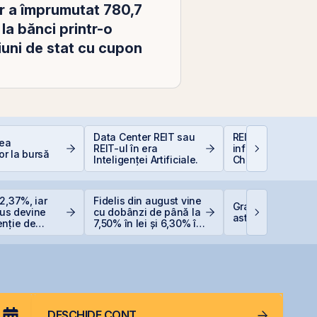
or a împrumutat 780,7
la bănci printr-o
iuni de stat cu cupon
Data Center REIT sau
REIT-urile de
rea
REIT-ul în era
infrastructură din
or la bursă
Inteligenței Artificiale.
China - să copie
la cel ce copiază?
2,37%, iar
Fidelis din august vine
Graffiti Plus deb
Plus devine
cu dobânzi de până la
astăzi pe piața 
enție de
7,50% în lei și 6,30% în
e listată la
euro
DESCHIDE CONT