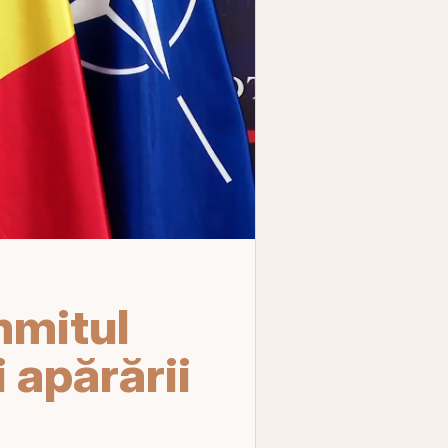
mmitul
 apărării