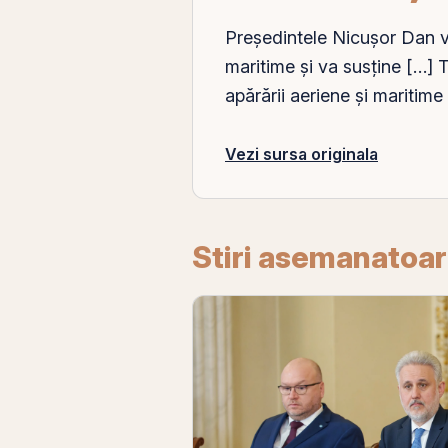
Preşedintele Nicuşor Dan va
maritime şi va susţine […]
apărării aeriene şi maritime
Vezi sursa originala
Stiri asemanatoa