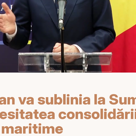
an va sublinia la Su
sitatea consolidării
i maritime