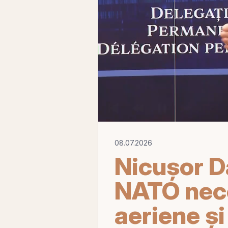
08.07.2026
Nicuşor D
NATO nece
aeriene ş