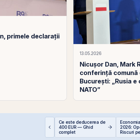
, primele declarații
13.05.2026
Nicușor Dan, Mark R
conferință comună 
București: „Rusia e
NATO”
EIT-urile de
Ce este deducerea de
Economia
elecomunicații - regii
400 EUR — Ghid
2026: Opo
nfrastructurii digitale
complet
Riscuri p
Investitor