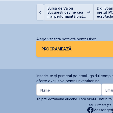
imtel își extinde
Bursa de Valori
Digi Spai
rezența
București devine cea
prețul IPO
nternațională prin
mai performantă piață
euro/acț
eschiderea unei
din lume
iliale în Italia
Alege varianta potrivită pentru tine:
PROGRAMEAZĂ
Înscrie-te și primești pe email: ghidul comple
oferte exclusive pentru investitori noi.
Nume
Emai
Te poți dezabona oricând. Fără SPAM. Datele tale
sau urmărește c
Messenger