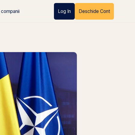
 companii
Log In
Deschide Cont