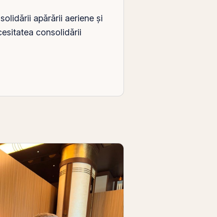
lidării apărării aeriene şi
esitatea consolidării