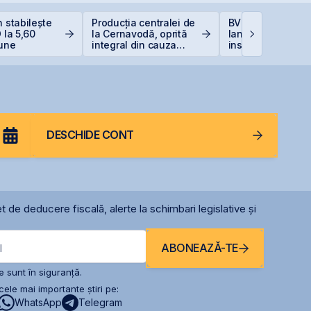
n stabilește
Producția centralei de
BVB estimează
 la 5,60
la Cernavodă, oprită
lansarea
iune
integral din cauza
instrumentelor de
secetei
prin Contrapartea
Centrală la final 
2026 sau începutu
2027
DESCHIDE CONT
t de deducere fiscală, alerte la schimbari legislative și
ABONEAZĂ-TE
l
 sunt în siguranță.
ele mai importante știri pe:
WhatsApp
Telegram