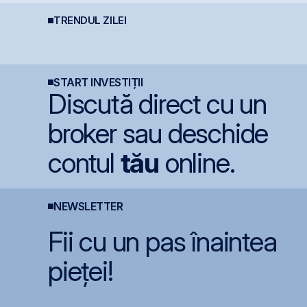
TRENDUL ZILEI
BVB corectează ușor,
BET atinge un nou
S
dar BET rămâne la
maxim istoric la BVB, cu
p
+47,6% de la începutul
un avans de 30,8% de
i
anului
la începutul anului
d
f
START INVESTIȚII
Discută direct cu un
broker sau deschide
contul
tău
online.
NEWSLETTER
Fii cu un pas înaintea
pieței!