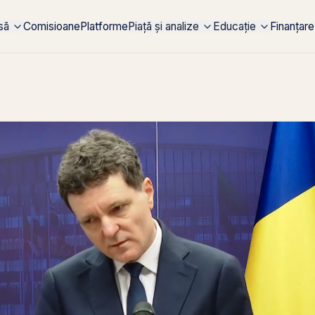
rsă
Comisioane
Platforme
Piață și analize
Educație
Finanțare