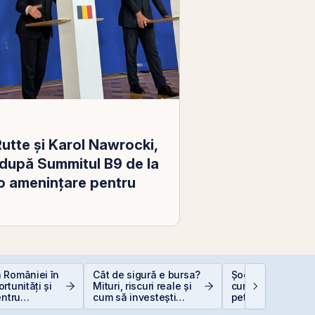
utte și Karol Nawrocki,
după Summitul B9 de la
 o amenințare pentru
 României în
Cât de sigură e bursa?
Șocurile petrolier
rtunități și
Mituri, riscuri reale și
cum afectează pr
entru
cum să investești
petrolului Bursa 
i
inteligent
Valori București