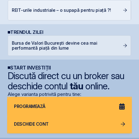
REIT-urile industriale – o supapă pentru piață ?!
C
TRENDUL ZILEI
Bursa de Valori București devine cea mai
B
performantă piață din lume
d
START INVESTIȚII
Discută direct cu un broker sau
deschide contul
tău
online.
Alege varianta potrivită pentru tine:
PROGRAMEAZĂ
DESCHIDE CONT