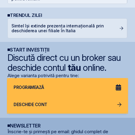
TRENDUL ZILEI
Simtel își extinde prezența internațională prin
B
deschiderea unei filiale în Italia
a
START INVESTIȚII
Discută direct cu un broker sau
deschide contul
tău
online.
Alege varianta potrivită pentru tine:
PROGRAMEAZĂ
DESCHIDE CONT
NEWSLETTER
Înscrie-te și primești pe email: ghidul complet de