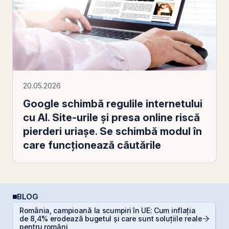
20.05.2026
Google schimbă regulile internetului
cu AI. Site-urile și presa online riscă
pierderi uriașe. Se schimbă modul în
care funcționează căutările
BLOG
România, campioană la scumpiri în UE: Cum inflația
D
de 8,4% erodează bugetul și care sunt soluțiile reale
Ar
pentru români