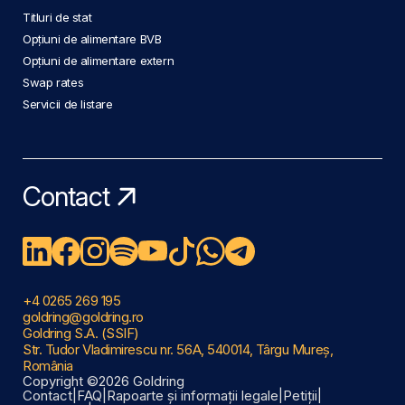
Titluri de stat
Opțiuni de alimentare BVB
Opțiuni de alimentare extern
Swap rates
Servicii de listare
Contact
+4 0265 269 195
goldring@goldring.ro
Goldring S.A. (SSIF)
Str. Tudor Vladimirescu nr. 56A, 540014, Târgu Mureș,
România
Copyright ©2026 Goldring
Contact
|
FAQ
|
Rapoarte și informații legale
|
Petiții
|