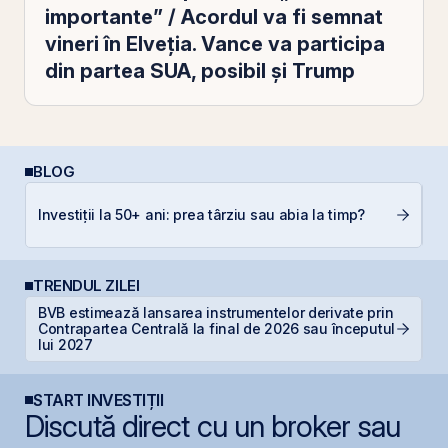
importante” / Acordul va fi semnat
vineri în Elveţia. Vance va participa
din partea SUA, posibil şi Trump
BLOG
A
Investiții la 50+ ani: prea târziu sau abia la timp?
T
TRENDUL ZILEI
BVB estimează lansarea instrumentelor derivate prin
B
Contrapartea Centrală la final de 2026 sau începutul
a
lui 2027
START INVESTIȚII
Discută direct cu un broker sau