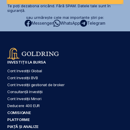
Te poți dezabona oricând. Fără SPAM. Datele tale sunt în
siguranță.
sau urmărește cele mai importante știri pe:
Messenger
WhatsApp
Telegram
INVESTIȚII LA BURSA
Cont Investiții Global
Cont Investiții BVB
Cont Investiții gestionat de broker
Consultanță Investiții
Cont Investiții Minori
Deducere 400 EUR
COMISIOANE
PLATFORME
PIAȚĂ ȘI ANALIZE