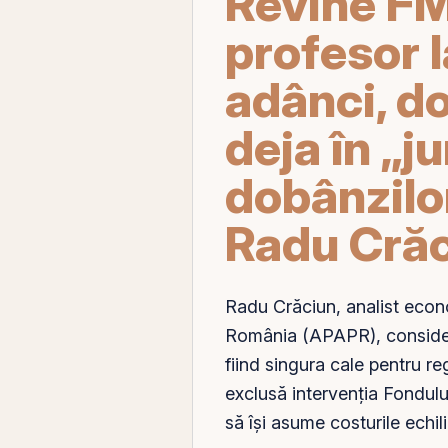
Revine FM
profesor 
adânci, d
deja în „j
dobânzilo
Radu Cră
Radu Crăciun, analist econo
România
(APAPR), consider
fiind singura cale pentru re
exclusă intervenția Fondului
să își asume costurile echil