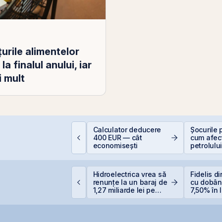
urile alimentelor
a finalul anului, iar
i mult
ontakt accelerează
Calculator deducere
Șocurile p
regătirea pentru IPO
400 EUR — cât
cum afec
i listarea pe piața
economisești
petrolulu
eRO a BVB
Valori Bu
ET atinge un nou
Hidroelectrica vrea să
Fidelis d
axim istoric, susținut
renunțe la un baraj de
cu dobân
e acțiunile Romgaz și
1,27 miliarde lei pe
7,50% în l
MV Petrom
Siret
euro