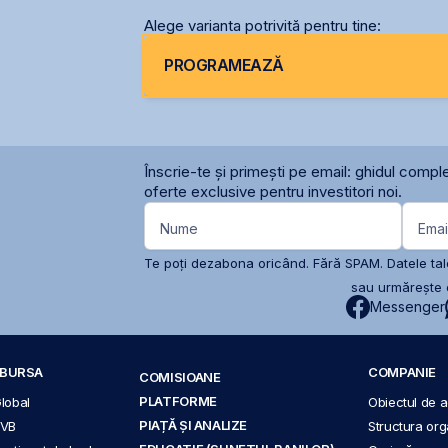
Alege varianta potrivită pentru tine:
PROGRAMEAZĂ
Înscrie-te și primești pe email: ghidul comple
oferte exclusive pentru investitori noi.
Nume
Emai
Te poți dezabona oricând. Fără SPAM. Datele tale
sau urmărește c
Messenger
A BURSA
COMPANIE
COMISIOANE
PLATFORME
Global
Obiectul de ac
PIAȚĂ ȘI ANALIZE
BVB
Structura org