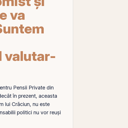
mist și
e va
 Suntem
 valutar-
entru Pensii Private din
ecât în prezent, aceasta
rm lui Crăciun, nu este
abilii politici nu vor reuși