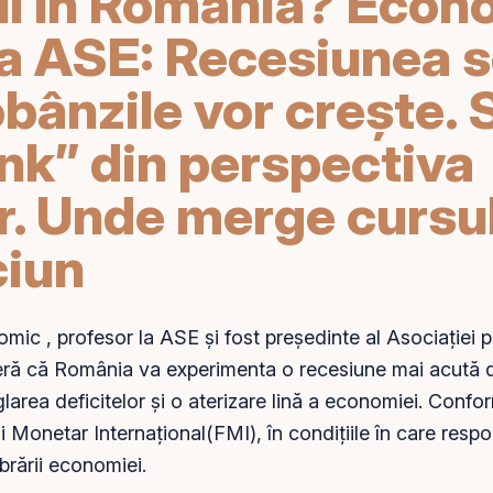
I în România? Econo
la ASE: Recesiunea s
obânzile vor crește.
unk” din perspectiva
r. Unde merge cursul
ciun
mic , profesor la ASE și fost președinte al Asociației p
ă că România va experimenta o recesiune mai acută d
glarea deficitelor și o aterizare lină a economiei. Confo
 Monetar Internațional(FMI), în condițiile în care respons
ibrării economiei.