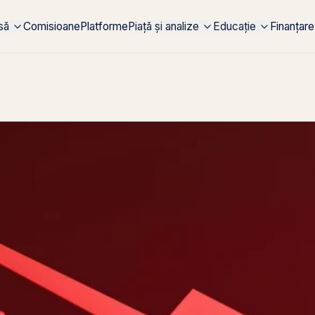
rsă
Comisioane
Platforme
Piață și analize
Educație
Finanțare