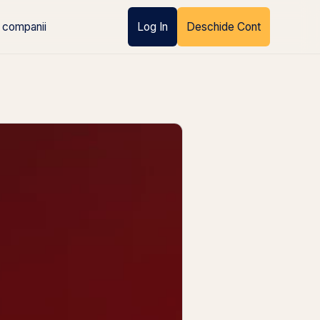
 companii
Log In
Deschide Cont