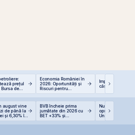
etroliere:
Economia României în
Impozitarea
tează prețul
2026: Oportunități și
câștigurilor la bu
i Bursa de
Riscuri pentru
curești
Investitori
in august vine
BVB încheie prima
Nuclearelectrica
zi de până la
jumătate din 2026 cu
oprește controlat
ei și 6,30% în
BET +33% și
Unitatea 1 de la
capitalizare record
Cernavodă din c
nivelului Dunării