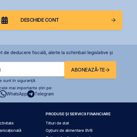
DESCHIDE CONT
t de deducere fiscală, alerte la schimbari legislative și
ABONEAZĂ-TE
l
 sunt în siguranță.
ele mai importante știri pe:
WhatsApp
Telegram
PRODUSE ȘI SERVICII FINANCIARE
tivitate
Titluri de stat
anizațională
Opțiuni de alimentare BVB