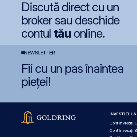
Discută direct cu un
broker sau deschide
contul
tău
online.
NEWSLETTER
Fii cu un pas înaintea
pieței!
INVESTIȚII L
Cont Investiții 
Cont Investiții 