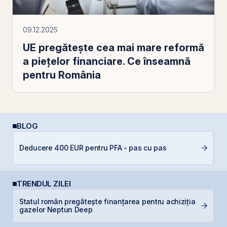
09.12.2025
UE pregătește cea mai mare reformă
a piețelor financiare. Ce înseamnă
pentru România
BLOG
D
Deducere 400 EUR pentru PFA - pas cu pas
b
TRENDUL ZILEI
Statul român pregătește finanțarea pentru achiziția
T
gazelor Neptun Deep
t