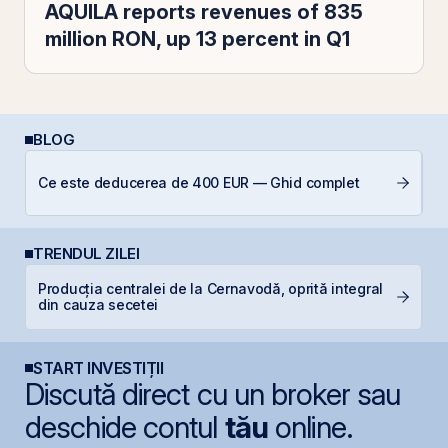
AQUILA reports revenues of 835
million RON, up 13 percent in Q1
BLOG
Ce este deducerea de 400 EUR — Ghid complet
C
TRENDUL ZILEI
Producția centralei de la Cernavodă, oprită integral
B
din cauza secetei
d
START INVESTIȚII
Discută direct cu un broker sau
deschide contul
tău
online.