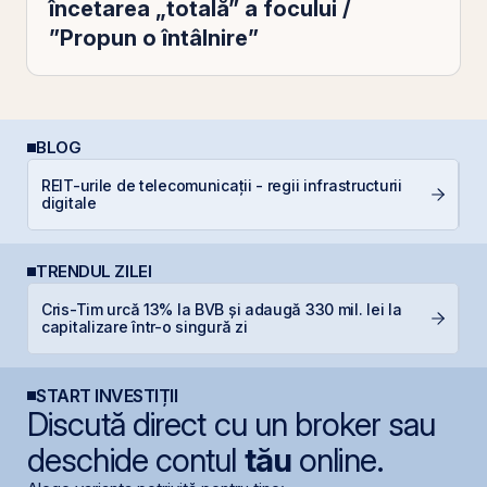
încetarea „totală” a focului /
”Propun o întâlnire”
BLOG
REIT-urile de telecomunicații - regii infrastructurii
C
digitale
a
TRENDUL ZILEI
Cris-Tim urcă 13% la BVB și adaugă 330 mil. lei la
IP
capitalizare într-o singură zi
START INVESTIȚII
Discută direct cu un broker sau
deschide contul
tău
online.