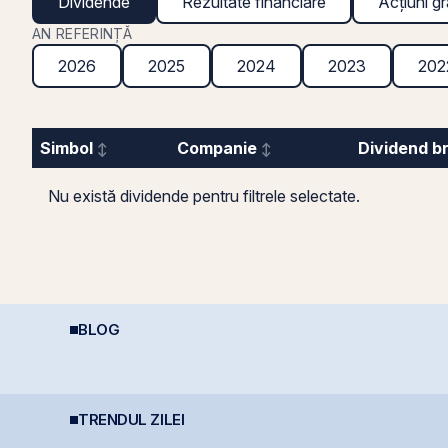
Dividende
Rezultate financiare
Acțiuni gr
AN REFERINȚĂ
2026
2025
2024
2023
202
Simbol
Companie
Dividend b
Nu există dividende pentru filtrele selectate.
BLOG
Cum funcționează
Calculator deducere
I
deducerea fiscală
400 EUR — cât
c
pentru investiții la
economisești
bursă
TRENDUL ZILEI
BET urcă 2,37%, iar
T
Graffiti Plus debutează
Graffiti Plus devine
v
astăzi pe piața AeRO