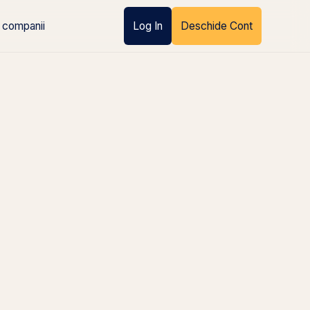
 companii
Log In
Deschide Cont