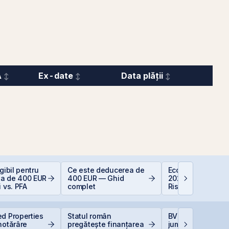
A
Ex-date
Data plății
gibil pentru
Ce este deducerea de
Economia Românie
a de 400 EUR
400 EUR — Ghid
2026: Oportunități
i vs. PFA
complet
Riscuri pentru
Investitori
d Properties
Statul român
BVB încheie prim
hotărâre
pregătește finanțarea
jumătate din 202