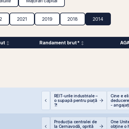
atuite
Majorări capital
2
2021
2019
2018
2014
rut
Randament brut*
AG
REIT-urile industriale –
Cine e eli
mpozitarea
o supapă pentru piață
deducere
âștigurilor la bursă
?!
- angajaț
eraPlast își crește
Producția centralei de
One Unite
eniturile cu 4%, dar
la Cernavodă, oprită
obține o 