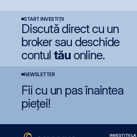
prima agenție de
î
comunicare listată la
s
BVB
d
START INVESTIȚII
Discută direct cu un
broker sau deschide
contul
tău
online.
NEWSLETTER
Fii cu un pas înaintea
pieței!
INVESTIȚII L