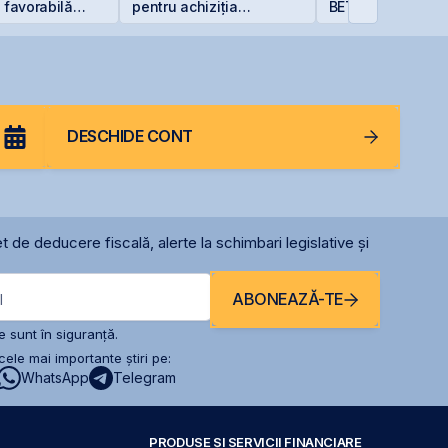
ă favorabilă
pentru achiziția
BET +33% și
ne Peninsula
gazelor Neptun Deep
capitalizare reco
DESCHIDE CONT
t de deducere fiscală, alerte la schimbari legislative și
ABONEAZĂ-TE
l
 sunt în siguranță.
ele mai importante știri pe:
WhatsApp
Telegram
PRODUSE ȘI SERVICII FINANCIARE