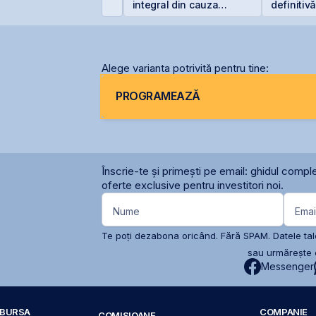
ncheie primul
integral din cauza
definitiv
emestru cu o pierdere
secetei
pentru O
e 4 milioane de lei
Alege varianta potrivită pentru tine:
PROGRAMEAZĂ
Înscrie-te și primești pe email: ghidul comple
oferte exclusive pentru investitori noi.
Nume
Emai
Te poți dezabona oricând. Fără SPAM. Datele tale
sau urmărește c
Messenger
A BURSA
COMPANIE
COMISIOANE