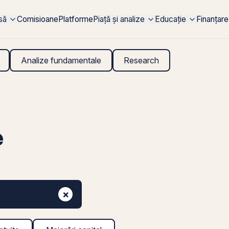
rsă
Comisioane
Platforme
Piață și analize
Educație
Finanțare
Analize fundamentale
Research
e
×